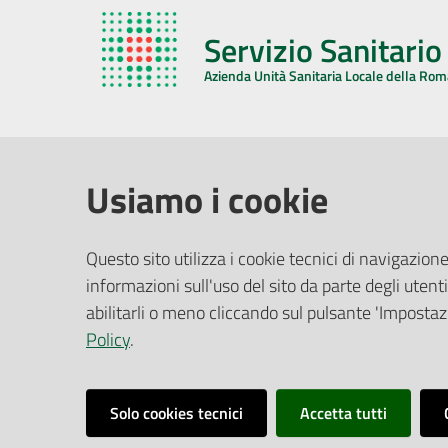
Servizio Sanitari
Azienda Unità Sanitaria Locale della Ro
AZIENDA USL DELLA ROMAGNA
COMUNI
Usiamo i cookie
Sede Legale
Face
Questo sito utilizza i cookie tecnici di navigazione
Via De Gasperi, 8 - 48121 Ravenna (RA)
informazioni sull'uso del sito da parte degli utenti
Ufficio R
CF/P.IVA:
02483810392
Riferime
abilitarli o meno cliccando sul pulsante 'Impostazi
PEC:
azienda@pec.auslromagna.it
Redazio
Policy
.
Solo cookies tecnici
Accetta tutti