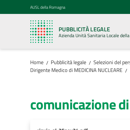
Vai al contenuto
Vai alla navigazione
Vai al footer
AUSL della Romagna
PUBBLICITÀ LEGALE
Azienda Unità Sanitaria Locale del
Home
Pubblicità legale
Selezioni del pe
/
/
Dirigente Medico di MEDICINA NUCLEARE
/
comunicazione di 