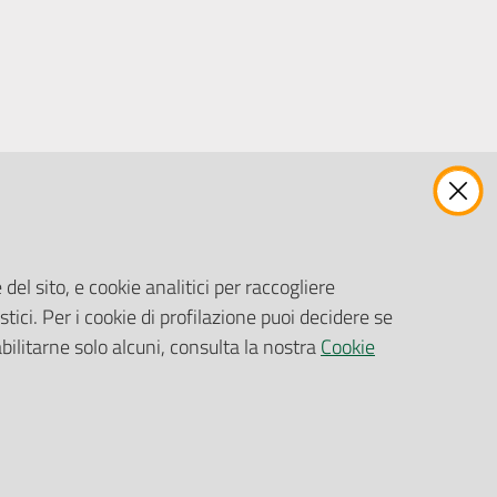
ENTI, IMPRESE E PARTNER
Fatturazione Elettronica
Gare e Appalti
del sito, e cookie analitici per raccogliere
Richiesta Patrocinio
stici. Per i cookie di profilazione puoi decidere se
abilitarne solo alcuni, consulta la nostra
Cookie