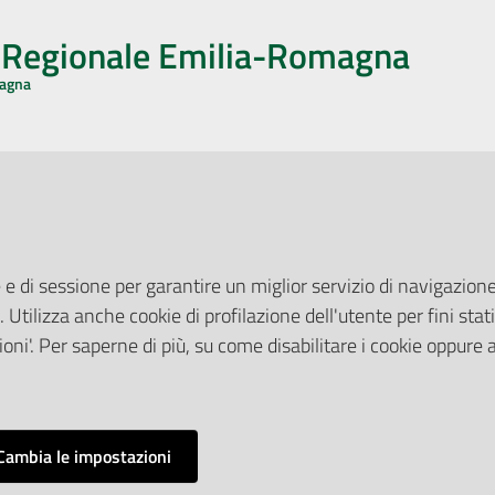
o Regionale Emilia-Romagna
magna
CA CON NOI
ONERI DI PUBBLICAZIONE
book
Instagram
YouTube
LinkedIn
Amministrazione Trasparente
Pubblicità legale
 e di sessione per garantire un miglior servizio di navigazione 
Albo Pretorio
. Utilizza anche cookie di profilazione dell'utente per fini stati
elazioni con il Pubblico
Privacy Policy
nti per la Stampa
oni'. Per saperne di più, su come disabilitare i cookie oppure 
Attuazione Misure PNRR
ne Web
Liste di Attesa
Cambia le impostazioni