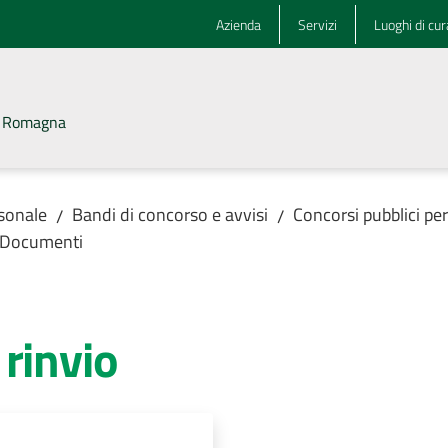
Azienda
Servizi
Luoghi di cur
la Romagna
rsonale
Bandi di concorso e avvisi
Concorsi pubblici pe
/
/
Documenti
rinvio