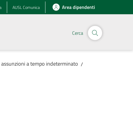
Area dipendenti
a
AUSL Comunica
Cerca
r assunzioni a tempo indeterminato
/