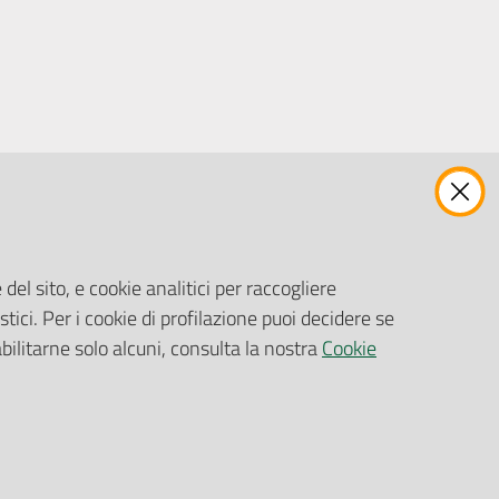
ENTI, IMPRESE E PARTNER
Fatturazione Elettronica
Gare e Appalti
del sito, e cookie analitici per raccogliere
Richiesta Patrocinio
stici. Per i cookie di profilazione puoi decidere se
abilitarne solo alcuni, consulta la nostra
Cookie