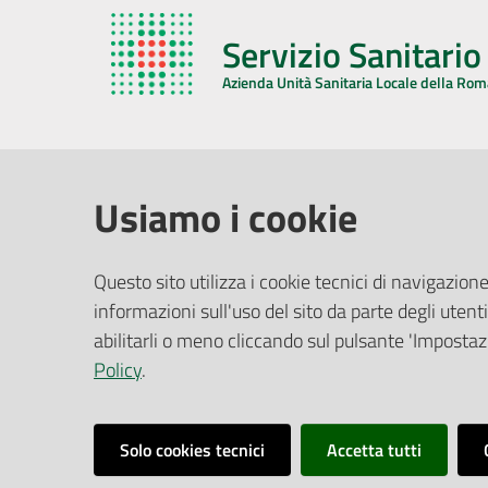
Servizio Sanitari
Azienda Unità Sanitaria Locale della Ro
AZIENDA USL DELLA ROMAGNA
COMUNI
Usiamo i cookie
Sede Legale
Face
Questo sito utilizza i cookie tecnici di navigazione
Via De Gasperi, 8 - 48121 Ravenna (RA)
informazioni sull'uso del sito da parte degli utenti
Ufficio R
CF/P.IVA:
02483810392
Riferime
abilitarli o meno cliccando sul pulsante 'Impostazi
PEC:
azienda@pec.auslromagna.it
Redazio
Policy
.
Solo cookies tecnici
Accetta tutti