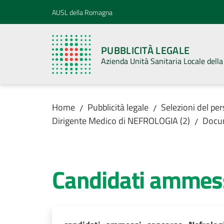
Vai al contenuto
Vai alla navigazione
Vai al footer
AUSL della Romagna
PUBBLICITÀ LEGALE
Azienda Unità Sanitaria Locale del
Home
Pubblicità legale
Selezioni del pe
/
/
Dirigente Medico di NEFROLOGIA (2)
Docu
/
Candidati ammes