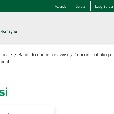
Azienda
Servizi
Luoghi di cur
la Romagna
rsonale
Bandi di concorso e avvisi
Concorsi pubblici pe
/
/
menti
si