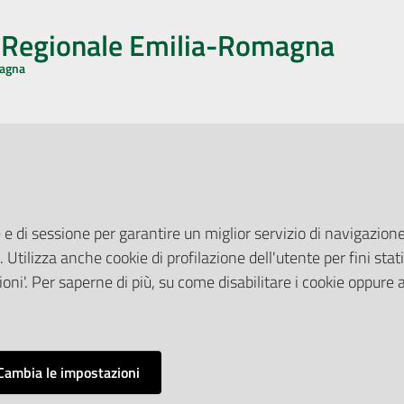
o Regionale Emilia-Romagna
magna
CA CON NOI
ONERI DI PUBBLICAZIONE
book
Instagram
YouTube
LinkedIn
Amministrazione Trasparente
Pubblicità legale
 e di sessione per garantire un miglior servizio di navigazione 
Albo Pretorio
. Utilizza anche cookie di profilazione dell'utente per fini stati
elazioni con il Pubblico
Privacy Policy
nti per la Stampa
oni'. Per saperne di più, su come disabilitare i cookie oppure 
Attuazione Misure PNRR
ne Web
Liste di Attesa
Cambia le impostazioni