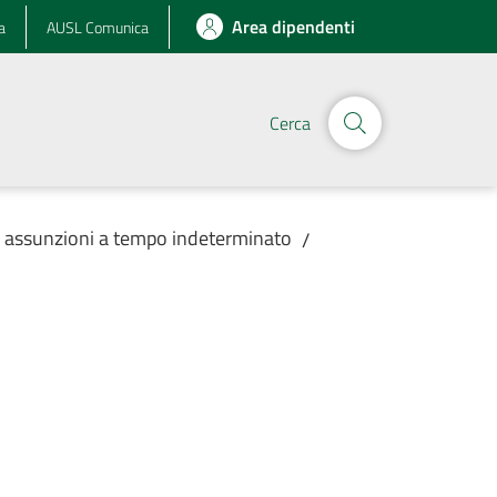
Area dipendenti
a
AUSL Comunica
Cerca
r assunzioni a tempo indeterminato
/