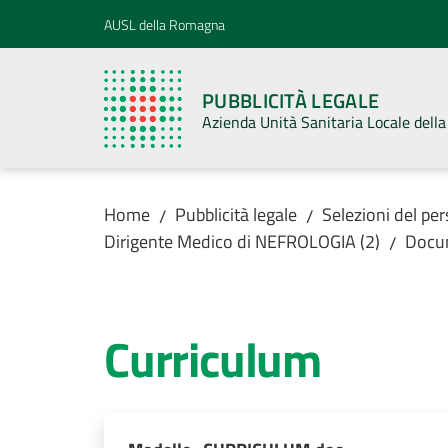
Vai al contenuto
Vai alla navigazione
Vai al footer
AUSL della Romagna
PUBBLICITÀ LEGALE
Azienda Unità Sanitaria Locale del
Home
Pubblicità legale
Selezioni del pe
/
/
Dirigente Medico di NEFROLOGIA (2)
Docu
/
Curriculum