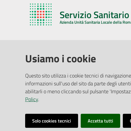
Servizio Sanitari
Azienda Unità Sanitaria Locale della Ro
AZIENDA USL DELLA ROMAGNA
COMUNI
Usiamo i cookie
Sede Legale
Face
Questo sito utilizza i cookie tecnici di navigazione
Via De Gasperi, 8 - 48121 Ravenna (RA)
informazioni sull'uso del sito da parte degli utenti
Ufficio R
CF/P.IVA:
02483810392
Riferime
abilitarli o meno cliccando sul pulsante 'Impostazi
PEC:
azienda@pec.auslromagna.it
Redazio
Policy
.
Solo cookies tecnici
Accetta tutti