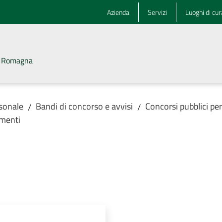
Azienda
Servizi
Luoghi di cur
la Romagna
rsonale
Bandi di concorso e avvisi
Concorsi pubblici pe
/
/
menti