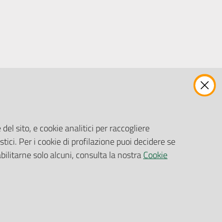
ENTI, IMPRESE E PARTNER
Fatturazione Elettronica
Gare e Appalti
del sito, e cookie analitici per raccogliere
Richiesta Patrocinio
stici. Per i cookie di profilazione puoi decidere se
abilitarne solo alcuni, consulta la nostra
Cookie