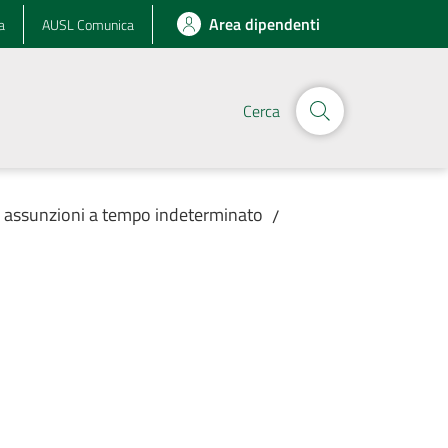
Area dipendenti
a
AUSL Comunica
Cerca
r assunzioni a tempo indeterminato
/