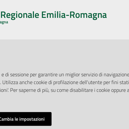
o Regionale Emilia-Romagna
magna
CA CON NOI
ONERI DI PUBBLICAZIONE
book
Instagram
YouTube
LinkedIn
Amministrazione Trasparente
Pubblicità legale
 e di sessione per garantire un miglior servizio di navigazione 
Albo Pretorio
. Utilizza anche cookie di profilazione dell'utente per fini stati
elazioni con il Pubblico
Privacy Policy
nti per la Stampa
oni'. Per saperne di più, su come disabilitare i cookie oppure 
Attuazione Misure PNRR
ne Web
Liste di Attesa
Cambia le impostazioni