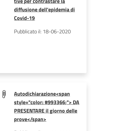
tive per contrastare la
diffusione dell'epidemia di
Covid-19
Pubblicato il: 18-06-2020
Autodichiarazione<span
style="color: #993366;"> DA
PRESENTARE il giorno delle
prove</span>