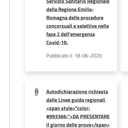
Servizio Sanitario Regionale
della Regione Emilia-
Romagna delle procedure
concorsuali e selettive nella
fase 2 dell'emergenza
Covid-19.
Pubblicato il: 18-06-2020
Autodichiarazione richiesta
dalle Linee guida regionali
<span style="color:
#993366;">DA PRESENTARE
il giorno delle prove</span>