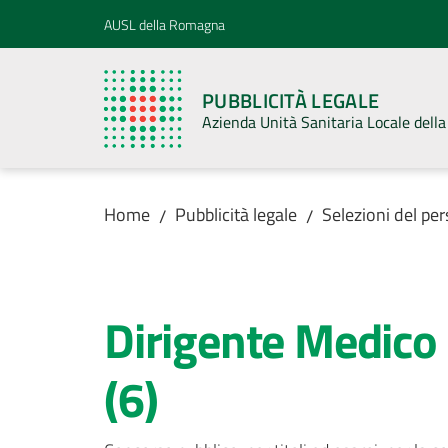
Vai al contenuto
Vai alla navigazione
Vai al footer
AUSL della Romagna
PUBBLICITÀ LEGALE
Azienda Unità Sanitaria Locale del
Home
Pubblicità legale
Selezioni del pe
/
/
Salta al contenuto
Dirigente Medic
(6)