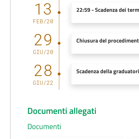
13
22:59
-
Scadenza dei term
FEB
/
20
29
Chiusura del procedimen
GIU
/
20
28
Scadenza della graduator
GIU
/
22
Documenti allegati
Documenti