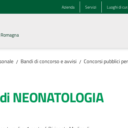
Azienda
Servizi
Luoghi di cur
la Romagna
rsonale
Bandi di concorso e avvisi
Concorsi pubblici pe
/
/
o di NEONATOLOGIA