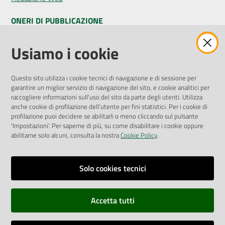
ONERI DI PUBBLICAZIONE
Amministrazione Trasparente
Usiamo i cookie
Pubblicità legale
Albo Pretorio
Questo sito utilizza i cookie tecnici di navigazione e di sessione per
Privacy Policy
garantire un miglior servizio di navigazione del sito, e cookie analitici per
Attuazione Misure PNRR
raccogliere informazioni sull'uso del sito da parte degli utenti. Utilizza
Liste di Attesa
anche cookie di profilazione dell'utente per fini statistici. Per i cookie di
profilazione puoi decidere se abilitarli o meno cliccando sul pulsante
'Impostazioni'. Per saperne di più, su come disabilitare i cookie oppure
ENTI, IMPRESE E PARTNER
abilitarne solo alcuni, consulta la nostra
Cookie Policy
.
Fatturazione Elettronica
Gare e Appalti
Solo cookies tecnici
Richiesta Patrocinio
Accetta tutti