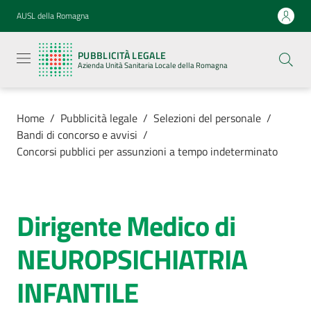
Vai al contenuto
Vai alla navigazione
Vai al footer
AUSL della Romagna
Pubblicità
legale
PUBBLICITÀ LEGALE
Azienda
Azienda Unità Sanitaria Locale della Romagna
Unità
Sanitaria
Locale della
Romagna
Home
/
Pubblicità legale
/
Selezioni del personale
/
Bandi di concorso e avvisi
/
Concorsi pubblici per assunzioni a tempo indeterminato
Azienda
Dirigente Medico di
Salta al contenuto
Servizi
NEUROPSICHIATRIA
Luoghi di
INFANTILE
cura