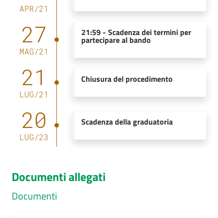
APR
/
21
27
21:59
-
Scadenza dei termini per
partecipare al bando
MAG
/
21
21
Chiusura del procedimento
LUG
/
21
20
Scadenza della graduatoria
LUG
/
23
Documenti allegati
Documenti