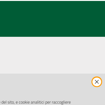
ENTI, IMPRESE E PARTNER
Fatturazione Elettronica
Gare e Appalti
del sito, e cookie analitici per raccogliere