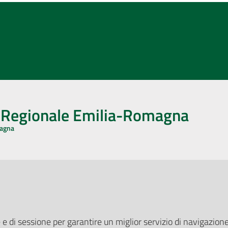
o Regionale Emilia-Romagna
magna
CA CON NOI
ONERI DI PUBBLICAZIONE
book
Instagram
YouTube
LinkedIn
Amministrazione Trasparente
Pubblicità legale
 e di sessione per garantire un miglior servizio di navigazione 