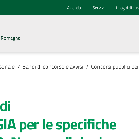
Azienda
Servizi
Luoghi di cur
la Romagna
rsonale
Bandi di concorso e avvisi
Concorsi pubblici pe
/
/
di
 per le specifiche