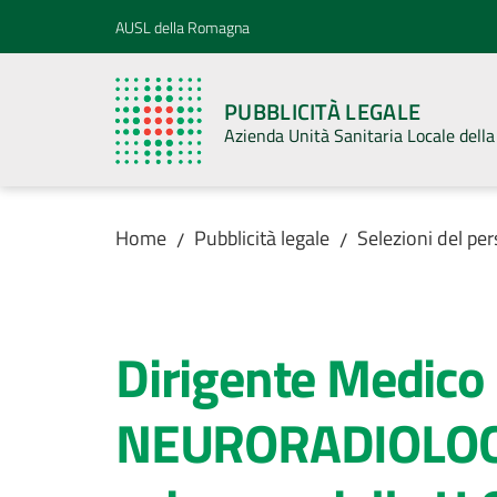
Vai al contenuto
Vai alla navigazione
Vai al footer
AUSL della Romagna
PUBBLICITÀ LEGALE
Azienda Unità Sanitaria Locale del
Home
Pubblicità legale
Selezioni del pe
/
/
Salta al contenuto
Dirigente Medico 
NEURORADIOLOGIA