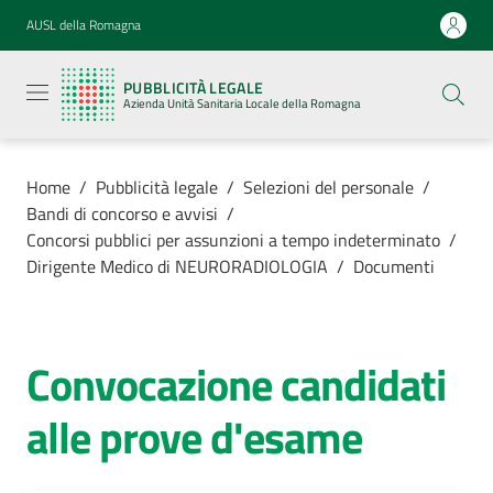
Vai al contenuto
Vai alla navigazione
Vai al footer
AUSL della Romagna
Pubblicità
legale
PUBBLICITÀ LEGALE
Azienda
Azienda Unità Sanitaria Locale della Romagna
Unità
Sanitaria
Locale della
Romagna
Home
/
Pubblicità legale
/
Selezioni del personale
/
Bandi di concorso e avvisi
/
Concorsi pubblici per assunzioni a tempo indeterminato
/
Dirigente Medico di NEURORADIOLOGIA
/
Documenti
Azienda
Servizi
Convocazione candidati
alle prove d'esame
Luoghi di
cura