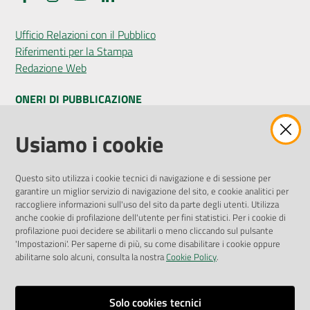
Ufficio Relazioni con il Pubblico
Riferimenti per la Stampa
Redazione Web
ONERI DI PUBBLICAZIONE
Amministrazione Trasparente
Usiamo i cookie
Pubblicità legale
Albo Pretorio
Questo sito utilizza i cookie tecnici di navigazione e di sessione per
Privacy Policy
garantire un miglior servizio di navigazione del sito, e cookie analitici per
Attuazione Misure PNRR
raccogliere informazioni sull'uso del sito da parte degli utenti. Utilizza
Liste di Attesa
anche cookie di profilazione dell'utente per fini statistici. Per i cookie di
profilazione puoi decidere se abilitarli o meno cliccando sul pulsante
'Impostazioni'. Per saperne di più, su come disabilitare i cookie oppure
ENTI, IMPRESE E PARTNER
abilitarne solo alcuni, consulta la nostra
Cookie Policy
.
Fatturazione Elettronica
Gare e Appalti
Solo cookies tecnici