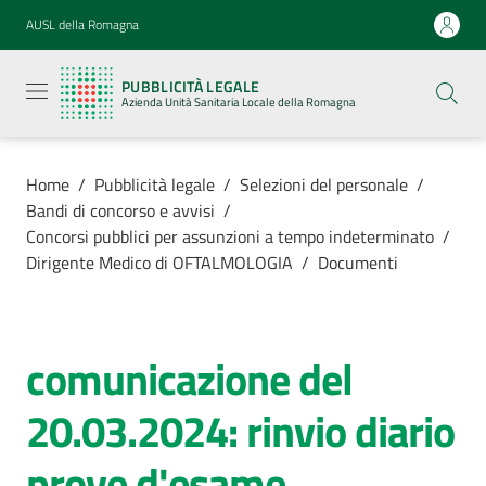
Vai al contenuto
Vai alla navigazione
Vai al footer
AUSL della Romagna
Pubblicità
legale
PUBBLICITÀ LEGALE
Azienda
Azienda Unità Sanitaria Locale della Romagna
Unità
Sanitaria
Locale della
Romagna
Home
/
Pubblicità legale
/
Selezioni del personale
/
Bandi di concorso e avvisi
/
Concorsi pubblici per assunzioni a tempo indeterminato
/
Dirigente Medico di OFTALMOLOGIA
/
Documenti
Azienda
Servizi
comunicazione del
20.03.2024: rinvio diario
Luoghi di
cura
prove d'esame