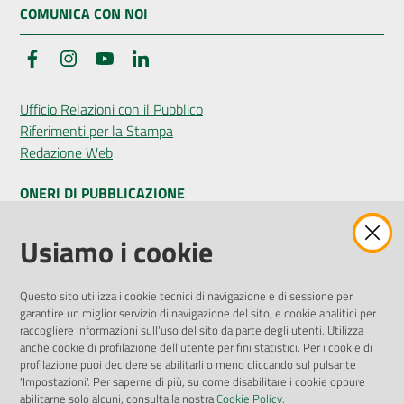
COMUNICA CON NOI
Facebook
Instagram
YouTube
LinkedIn
Ufficio Relazioni con il Pubblico
Riferimenti per la Stampa
Redazione Web
ONERI DI PUBBLICAZIONE
Amministrazione Trasparente
Usiamo i cookie
Pubblicità legale
Albo Pretorio
Questo sito utilizza i cookie tecnici di navigazione e di sessione per
Privacy Policy
garantire un miglior servizio di navigazione del sito, e cookie analitici per
Attuazione Misure PNRR
raccogliere informazioni sull'uso del sito da parte degli utenti. Utilizza
Liste di Attesa
anche cookie di profilazione dell'utente per fini statistici. Per i cookie di
profilazione puoi decidere se abilitarli o meno cliccando sul pulsante
'Impostazioni'. Per saperne di più, su come disabilitare i cookie oppure
ENTI, IMPRESE E PARTNER
abilitarne solo alcuni, consulta la nostra
Cookie Policy
.