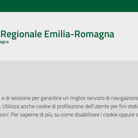
o Regionale Emilia-Romagna
magna
CA CON NOI
ONERI DI PUBBLICAZIONE
book
Instagram
YouTube
LinkedIn
Amministrazione Trasparente
Pubblicità legale
 e di sessione per garantire un miglior servizio di navigazione 
Albo Pretorio
. Utilizza anche cookie di profilazione dell'utente per fini stati
elazioni con il Pubblico
Privacy Policy
nti per la Stampa
oni'. Per saperne di più, su come disabilitare i cookie oppure 
Attuazione Misure PNRR
ne Web
Liste di Attesa