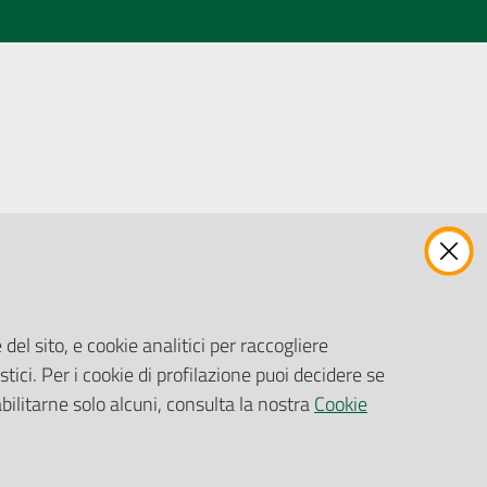
ENTI, IMPRESE E PARTNER
Fatturazione Elettronica
Gare e Appalti
del sito, e cookie analitici per raccogliere
Richiesta Patrocinio
stici. Per i cookie di profilazione puoi decidere se
abilitarne solo alcuni, consulta la nostra
Cookie