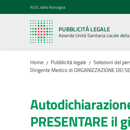
Vai al contenuto
Vai alla navigazione
Vai al footer
AUSL della Romagna
PUBBLICITÀ LEGALE
Azienda Unità Sanitaria Locale del
Home
Pubblicità legale
Selezioni del pe
/
/
Dirigente Medico di ORGANIZZAZIONE DEI SE
Autodichiarazione
PRESENTARE il gi