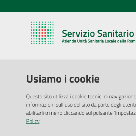
Servizio Sanitari
Azienda Unità Sanitaria Locale della Ro
AZIENDA USL DELLA ROMAGNA
COMUNI
Usiamo i cookie
Sede Legale
Face
Questo sito utilizza i cookie tecnici di navigazione
Via De Gasperi, 8 - 48121 Ravenna (RA)
informazioni sull'uso del sito da parte degli utenti
Ufficio R
CF/P.IVA:
02483810392
Riferime
abilitarli o meno cliccando sul pulsante 'Impostazi
PEC:
azienda@pec.auslromagna.it
Redazio
Policy
.