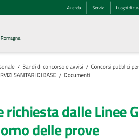
Azienda
Servizi
Luoghi di cur
la Romagna
rsonale
Bandi di concorso e avvisi
Concorsi pubblici pe
/
/
RVIZI SANITARI DI BASE
Documenti
/
 richiesta dalle Linee 
orno delle prove