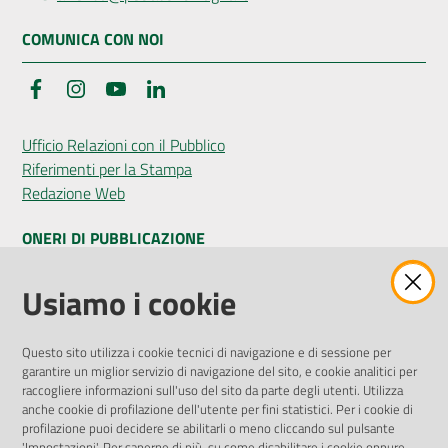
COMUNICA CON NOI
Facebook
Instagram
YouTube
LinkedIn
Ufficio Relazioni con il Pubblico
Riferimenti per la Stampa
Redazione Web
ONERI DI PUBBLICAZIONE
Amministrazione Trasparente
Usiamo i cookie
Pubblicità legale
Albo Pretorio
Questo sito utilizza i cookie tecnici di navigazione e di sessione per
Privacy Policy
garantire un miglior servizio di navigazione del sito, e cookie analitici per
Attuazione Misure PNRR
raccogliere informazioni sull'uso del sito da parte degli utenti. Utilizza
Liste di Attesa
anche cookie di profilazione dell'utente per fini statistici. Per i cookie di
profilazione puoi decidere se abilitarli o meno cliccando sul pulsante
'Impostazioni'. Per saperne di più, su come disabilitare i cookie oppure