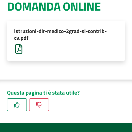
DOMANDA ONLINE
AUSL
Comunica
istruzioni-dir-medico-2grad-si-contrib-
cv.pdf
Questa pagina ti è stata utile?