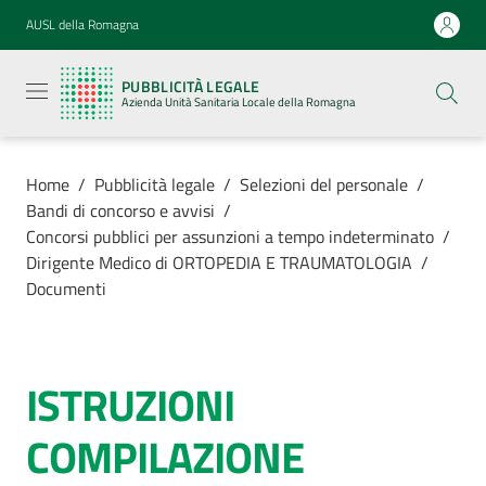
Vai al contenuto
Vai alla navigazione
Vai al footer
AUSL della Romagna
Pubblicità
legale
PUBBLICITÀ LEGALE
Azienda
Azienda Unità Sanitaria Locale della Romagna
Unità
Sanitaria
Locale della
Romagna
Home
/
Pubblicità legale
/
Selezioni del personale
/
Bandi di concorso e avvisi
/
Concorsi pubblici per assunzioni a tempo indeterminato
/
Dirigente Medico di ORTOPEDIA E TRAUMATOLOGIA
/
Documenti
Azienda
Servizi
ISTRUZIONI
Luoghi di
COMPILAZIONE
cura