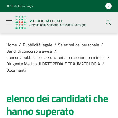
Vai al contenuto
Vai alla navigazione
Vai al footer
AUSL della Romagna
Pubblicità
legale
PUBBLICITÀ LEGALE
Azienda
Azienda Unità Sanitaria Locale della Romagna
Unità
Sanitaria
Locale della
Romagna
Home
/
Pubblicità legale
/
Selezioni del personale
/
Bandi di concorso e avvisi
/
Concorsi pubblici per assunzioni a tempo indeterminato
/
Dirigente Medico di ORTOPEDIA E TRAUMATOLOGIA
/
Documenti
Azienda
Servizi
elenco dei candidati che
Luoghi di
hanno superato
cura