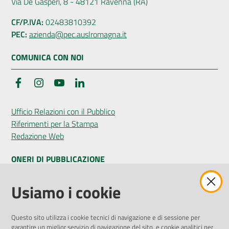
Via De Gasperi, 8 - 48121 Ravenna (RA)
CF/P.IVA:
02483810392
PEC:
azienda@pec.auslromagna.it
COMUNICA CON NOI
Facebook
Instagram
YouTube
LinkedIn
Ufficio Relazioni con il Pubblico
Riferimenti per la Stampa
Redazione Web
ONERI DI PUBBLICAZIONE
Amministrazione Trasparente
Usiamo i cookie
Pubblicità legale
Albo Pretorio
Questo sito utilizza i cookie tecnici di navigazione e di sessione per
Privacy Policy
garantire un miglior servizio di navigazione del sito, e cookie analitici per