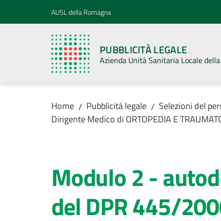
Vai al contenuto
Vai alla navigazione
Vai al footer
AUSL della Romagna
PUBBLICITÀ LEGALE
Azienda Unità Sanitaria Locale del
Home
Pubblicità legale
Selezioni del pe
/
/
Dirigente Medico di ORTOPEDIA E TRAUMA
Modulo 2 - autodic
del DPR 445/2000 