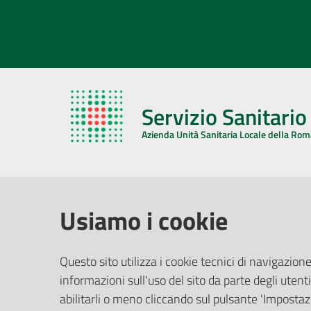
Servizio Sanitari
Azienda Unità Sanitaria Locale della Ro
AZIENDA USL DELLA ROMAGNA
COMUNI
Usiamo i cookie
Sede Legale
Face
Questo sito utilizza i cookie tecnici di navigazione
Via De Gasperi, 8 - 48121 Ravenna (RA)
informazioni sull'uso del sito da parte degli utenti
Ufficio R
CF/P.IVA:
02483810392
Riferime
abilitarli o meno cliccando sul pulsante 'Impostazi
PEC:
azienda@pec.auslromagna.it