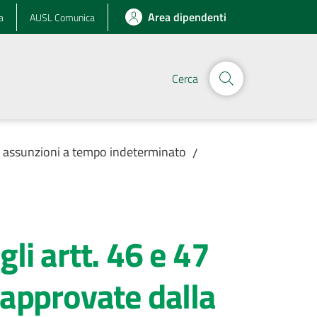
Area dipendenti
a
AUSL Comunica
Cerca
r assunzioni a tempo indeterminato
/
li artt. 46 e 47
 approvate dalla