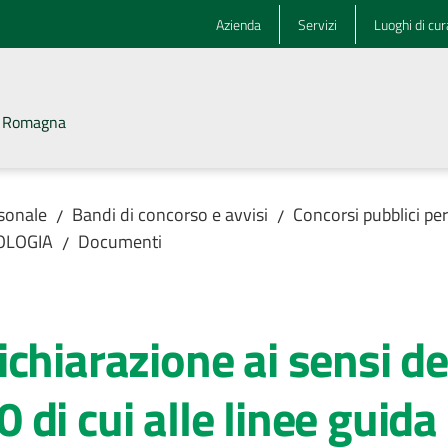
Azienda
Servizi
Luoghi di cur
la Romagna
rsonale
Bandi di concorso e avvisi
Concorsi pubblici pe
/
/
TOLOGIA
Documenti
/
hiarazione ai sensi deg
di cui alle linee guida