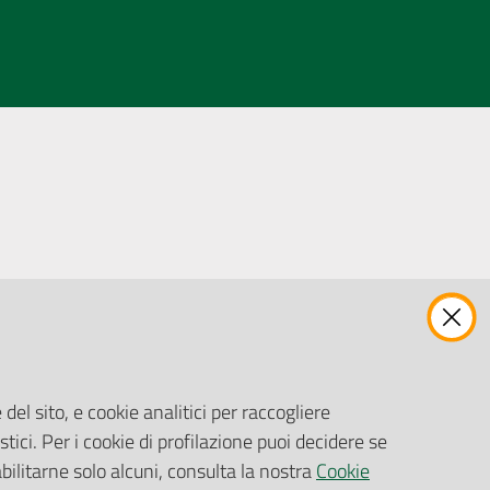
ENTI, IMPRESE E PARTNER
Fatturazione Elettronica
Gare e Appalti
del sito, e cookie analitici per raccogliere
Richiesta Patrocinio
stici. Per i cookie di profilazione puoi decidere se
abilitarne solo alcuni, consulta la nostra
Cookie