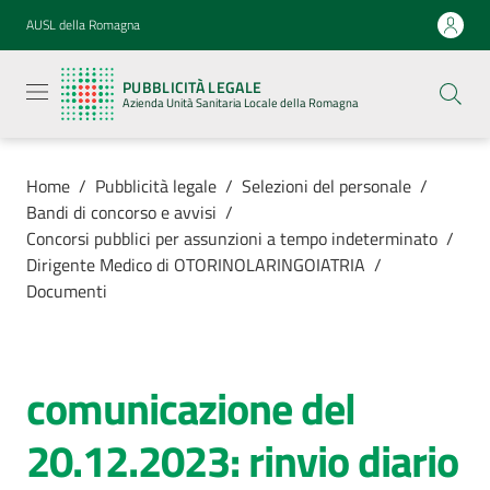
Vai al contenuto
Vai alla navigazione
Vai al footer
AUSL della Romagna
Pubblicità
legale
PUBBLICITÀ LEGALE
Azienda
Azienda Unità Sanitaria Locale della Romagna
Unità
Sanitaria
Locale della
Romagna
Home
/
Pubblicità legale
/
Selezioni del personale
/
Bandi di concorso e avvisi
/
Concorsi pubblici per assunzioni a tempo indeterminato
/
Dirigente Medico di OTORINOLARINGOIATRIA
/
Documenti
Azienda
Servizi
comunicazione del
Luoghi di
20.12.2023: rinvio diario
cura