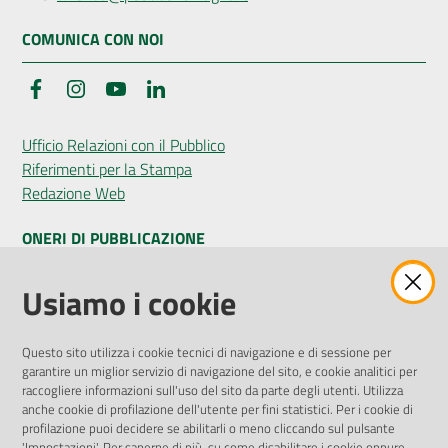
COMUNICA CON NOI
Facebook
Instagram
YouTube
LinkedIn
Ufficio Relazioni con il Pubblico
Riferimenti per la Stampa
Redazione Web
ONERI DI PUBBLICAZIONE
Amministrazione Trasparente
Usiamo i cookie
Pubblicità legale
Albo Pretorio
Questo sito utilizza i cookie tecnici di navigazione e di sessione per
Privacy Policy
garantire un miglior servizio di navigazione del sito, e cookie analitici per
Attuazione Misure PNRR
raccogliere informazioni sull'uso del sito da parte degli utenti. Utilizza
Liste di Attesa
anche cookie di profilazione dell'utente per fini statistici. Per i cookie di
profilazione puoi decidere se abilitarli o meno cliccando sul pulsante
'Impostazioni'. Per saperne di più, su come disabilitare i cookie oppure