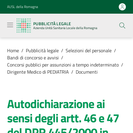
Vai al contenuto
Vai alla navigazione
Vai al footer
AUSL della Romagna
Pubblicità
legale
PUBBLICITÀ LEGALE
Azienda
Azienda Unità Sanitaria Locale della Romagna
Unità
Sanitaria
Locale della
Romagna
Home
/
Pubblicità legale
/
Selezioni del personale
/
Bandi di concorso e avvisi
/
Concorsi pubblici per assunzioni a tempo indeterminato
/
Dirigente Medico di PEDIATRIA
/
Documenti
Azienda
Servizi
Autodichiarazione ai
sensi degli artt. 46 e 47
Luoghi di
cura
del DPR 445/2000 in