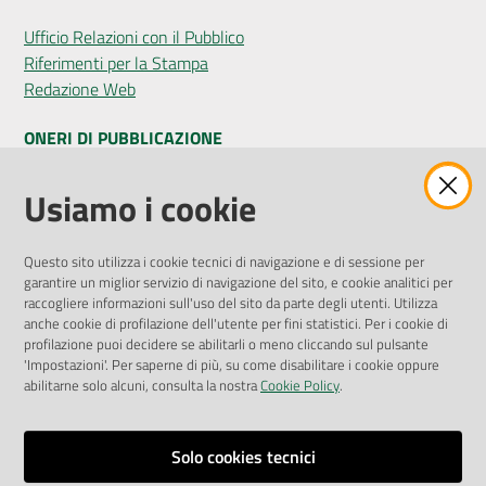
Ufficio Relazioni con il Pubblico
Riferimenti per la Stampa
Redazione Web
ONERI DI PUBBLICAZIONE
Amministrazione Trasparente
Usiamo i cookie
Pubblicità legale
Albo Pretorio
Questo sito utilizza i cookie tecnici di navigazione e di sessione per
Privacy Policy
garantire un miglior servizio di navigazione del sito, e cookie analitici per
Attuazione Misure PNRR
raccogliere informazioni sull'uso del sito da parte degli utenti. Utilizza
Liste di Attesa
anche cookie di profilazione dell'utente per fini statistici. Per i cookie di
profilazione puoi decidere se abilitarli o meno cliccando sul pulsante
'Impostazioni'. Per saperne di più, su come disabilitare i cookie oppure
ENTI, IMPRESE E PARTNER
abilitarne solo alcuni, consulta la nostra
Cookie Policy
.
Fatturazione Elettronica
Gare e Appalti
Solo cookies tecnici
Richiesta Patrocinio