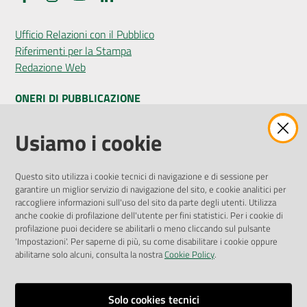
Ufficio Relazioni con il Pubblico
Riferimenti per la Stampa
Redazione Web
ONERI DI PUBBLICAZIONE
Amministrazione Trasparente
Usiamo i cookie
Pubblicità legale
Albo Pretorio
Questo sito utilizza i cookie tecnici di navigazione e di sessione per
Privacy Policy
garantire un miglior servizio di navigazione del sito, e cookie analitici per
Attuazione Misure PNRR
raccogliere informazioni sull'uso del sito da parte degli utenti. Utilizza
Liste di Attesa
anche cookie di profilazione dell'utente per fini statistici. Per i cookie di
profilazione puoi decidere se abilitarli o meno cliccando sul pulsante
'Impostazioni'. Per saperne di più, su come disabilitare i cookie oppure
ENTI, IMPRESE E PARTNER
abilitarne solo alcuni, consulta la nostra
Cookie Policy
.
Fatturazione Elettronica
Gare e Appalti
Solo cookies tecnici