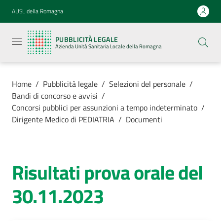
Vai al contenuto
Vai alla navigazione
Vai al footer
AUSL della Romagna
Pubblicità
legale
PUBBLICITÀ LEGALE
Azienda
Azienda Unità Sanitaria Locale della Romagna
Unità
Sanitaria
Locale della
Romagna
Home
/
Pubblicità legale
/
Selezioni del personale
/
Bandi di concorso e avvisi
/
Concorsi pubblici per assunzioni a tempo indeterminato
/
Dirigente Medico di PEDIATRIA
/
Documenti
Azienda
Servizi
Risultati prova orale del
30.11.2023
Luoghi di
cura