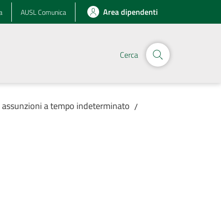
Area dipendenti
a
AUSL Comunica
Cerca
r assunzioni a tempo indeterminato
/