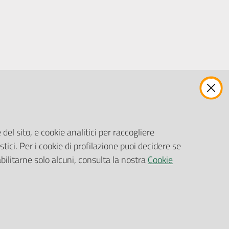
ENTI, IMPRESE E PARTNER
Fatturazione Elettronica
Gare e Appalti
del sito, e cookie analitici per raccogliere
Richiesta Patrocinio
stici. Per i cookie di profilazione puoi decidere se
abilitarne solo alcuni, consulta la nostra
Cookie