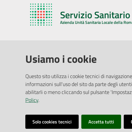
Servizio Sanitari
Azienda Unità Sanitaria Locale della Ro
AZIENDA USL DELLA ROMAGNA
COMUNI
Usiamo i cookie
Sede Legale
Face
Questo sito utilizza i cookie tecnici di navigazione
Via De Gasperi, 8 - 48121 Ravenna (RA)
informazioni sull'uso del sito da parte degli utenti
Ufficio R
CF/P.IVA:
02483810392
Riferime
abilitarli o meno cliccando sul pulsante 'Impostazi
PEC:
azienda@pec.auslromagna.it
Redazio
Policy
.
Solo cookies tecnici
Accetta tutti