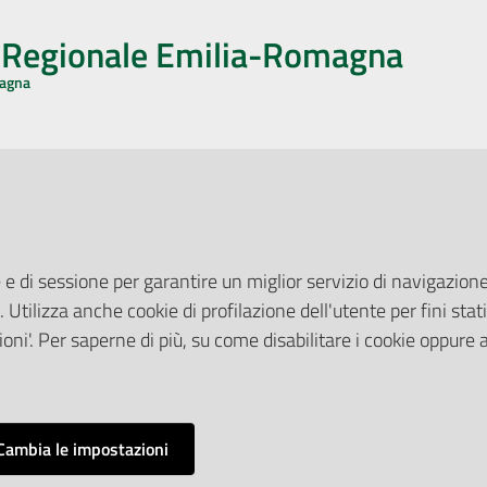
o Regionale Emilia-Romagna
magna
CA CON NOI
ONERI DI PUBBLICAZIONE
book
Instagram
YouTube
LinkedIn
Amministrazione Trasparente
Pubblicità legale
 e di sessione per garantire un miglior servizio di navigazione 
Albo Pretorio
. Utilizza anche cookie di profilazione dell'utente per fini stati
elazioni con il Pubblico
Privacy Policy
nti per la Stampa
oni'. Per saperne di più, su come disabilitare i cookie oppure 
Attuazione Misure PNRR
ne Web
Liste di Attesa
Cambia le impostazioni