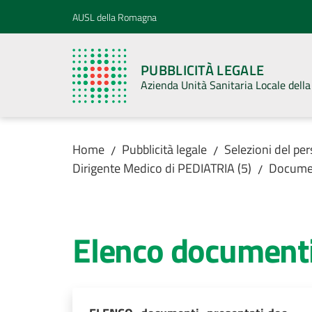
Vai al contenuto
Vai alla navigazione
Vai al footer
AUSL della Romagna
PUBBLICITÀ LEGALE
Azienda Unità Sanitaria Locale del
Home
Pubblicità legale
Selezioni del pe
/
/
Dirigente Medico di PEDIATRIA (5)
Docume
/
Elenco documenti