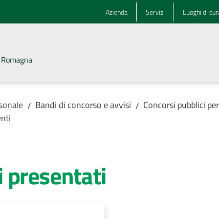
Azienda
Servizi
Luoghi di cur
la Romagna
rsonale
Bandi di concorso e avvisi
Concorsi pubblici pe
/
/
nti
 presentati