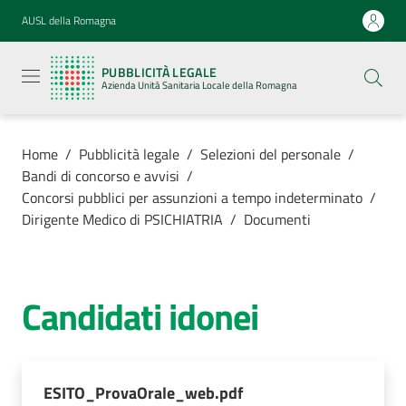
Vai al contenuto
Vai alla navigazione
Vai al footer
AUSL della Romagna
Pubblicità
legale
PUBBLICITÀ LEGALE
Azienda
Azienda Unità Sanitaria Locale della Romagna
Unità
Sanitaria
Locale della
Romagna
Home
/
Pubblicità legale
/
Selezioni del personale
/
Bandi di concorso e avvisi
/
Concorsi pubblici per assunzioni a tempo indeterminato
/
Dirigente Medico di PSICHIATRIA
/
Documenti
Azienda
Servizi
Candidati idonei
Luoghi di
cura
ESITO_ProvaOrale_web.pdf