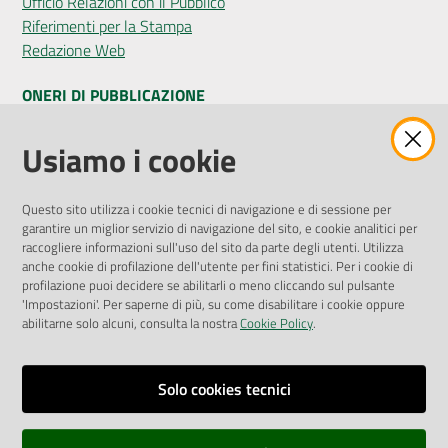
Ufficio Relazioni con il Pubblico
Riferimenti per la Stampa
Redazione Web
ONERI DI PUBBLICAZIONE
Amministrazione Trasparente
Usiamo i cookie
Pubblicità legale
Albo Pretorio
Questo sito utilizza i cookie tecnici di navigazione e di sessione per
Privacy Policy
garantire un miglior servizio di navigazione del sito, e cookie analitici per
Attuazione Misure PNRR
raccogliere informazioni sull'uso del sito da parte degli utenti. Utilizza
Liste di Attesa
anche cookie di profilazione dell'utente per fini statistici. Per i cookie di
profilazione puoi decidere se abilitarli o meno cliccando sul pulsante
'Impostazioni'. Per saperne di più, su come disabilitare i cookie oppure
ENTI, IMPRESE E PARTNER
abilitarne solo alcuni, consulta la nostra
Cookie Policy
.
Fatturazione Elettronica
Gare e Appalti
Solo cookies tecnici
Richiesta Patrocinio