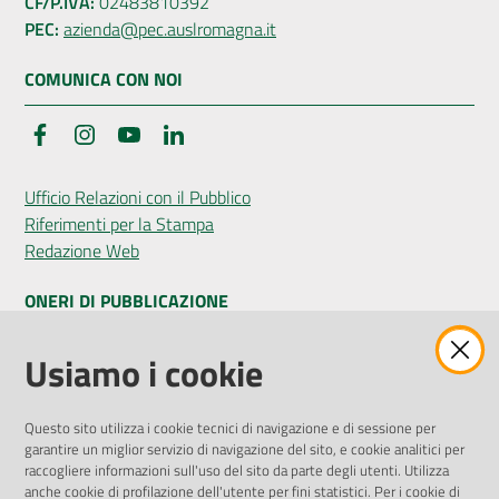
CF/P.IVA:
02483810392
PEC:
azienda@pec.auslromagna.it
COMUNICA CON NOI
Facebook
Instagram
YouTube
LinkedIn
Ufficio Relazioni con il Pubblico
Riferimenti per la Stampa
Redazione Web
ONERI DI PUBBLICAZIONE
Amministrazione Trasparente
Usiamo i cookie
Pubblicità legale
Albo Pretorio
Questo sito utilizza i cookie tecnici di navigazione e di sessione per
Privacy Policy
garantire un miglior servizio di navigazione del sito, e cookie analitici per
Attuazione Misure PNRR
raccogliere informazioni sull'uso del sito da parte degli utenti. Utilizza
Liste di Attesa
anche cookie di profilazione dell'utente per fini statistici. Per i cookie di