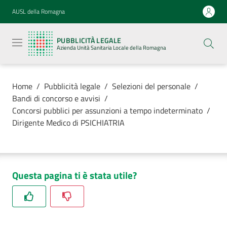
Vai al contenuto
Vai alla navigazione
Vai al footer
AUSL della Romagna
Pubblicità
legale
PUBBLICITÀ LEGALE
Azienda
Azienda Unità Sanitaria Locale della Romagna
Unità
Sanitaria
Locale della
Romagna
Home
/
Pubblicità legale
/
Selezioni del personale
/
Bandi di concorso e avvisi
/
Concorsi pubblici per assunzioni a tempo indeterminato
/
Dirigente Medico di PSICHIATRIA
Azienda
Servizi
Questa pagina ti è stata utile?
Luoghi di
cura