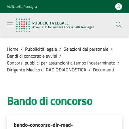
Vai al contenuto
Vai alla navigazione
Vai al footer
AUSL della Romagna
Pubblicità
legale
PUBBLICITÀ LEGALE
Azienda
Azienda Unità Sanitaria Locale della Romagna
Unità
Sanitaria
Locale della
Romagna
Home
/
Pubblicità legale
/
Selezioni del personale
/
Bandi di concorso e avvisi
/
Concorsi pubblici per assunzioni a tempo indeterminato
/
Dirigente Medico di RADIODIAGNOSTICA
/
Documenti
Azienda
Servizi
Bando di concorso
Luoghi di
cura
bando-concorso-dir-med-