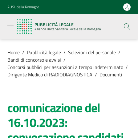
Vai al contenuto
Vai alla navigazione
Vai al footer
AUSL della Romagna
Pubblicità
legale
PUBBLICITÀ LEGALE
Azienda
Azienda Unità Sanitaria Locale della Romagna
Unità
Sanitaria
Locale della
Romagna
Home
/
Pubblicità legale
/
Selezioni del personale
/
Bandi di concorso e avvisi
/
Concorsi pubblici per assunzioni a tempo indeterminato
/
Dirigente Medico di RADIODIAGNOSTICA
/
Documenti
Azienda
Servizi
comunicazione del
16.10.2023:
Luoghi di
cura
convocazione candidati