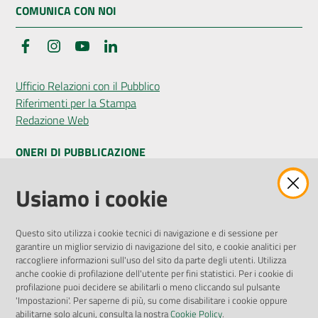
COMUNICA CON NOI
Facebook
Instagram
YouTube
LinkedIn
Ufficio Relazioni con il Pubblico
Riferimenti per la Stampa
Redazione Web
ONERI DI PUBBLICAZIONE
Amministrazione Trasparente
Usiamo i cookie
Pubblicità legale
Albo Pretorio
Questo sito utilizza i cookie tecnici di navigazione e di sessione per
Privacy Policy
garantire un miglior servizio di navigazione del sito, e cookie analitici per
Attuazione Misure PNRR
raccogliere informazioni sull'uso del sito da parte degli utenti. Utilizza
Liste di Attesa
anche cookie di profilazione dell'utente per fini statistici. Per i cookie di
profilazione puoi decidere se abilitarli o meno cliccando sul pulsante
'Impostazioni'. Per saperne di più, su come disabilitare i cookie oppure
ENTI, IMPRESE E PARTNER
abilitarne solo alcuni, consulta la nostra
Cookie Policy
.