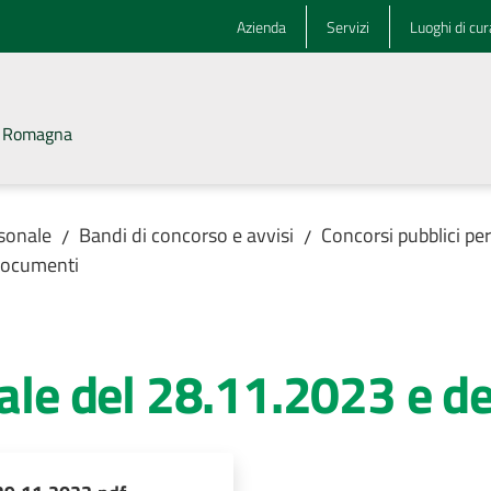
Azienda
Servizi
Luoghi di cur
la Romagna
rsonale
Bandi di concorso e avvisi
Concorsi pubblici pe
/
/
ocumenti
rale del 28.11.2023 e d