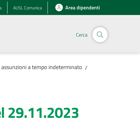
Area dipendenti
a
AUSL Comunica
Cerca
r assunzioni a tempo indeterminato
/
el 29.11.2023