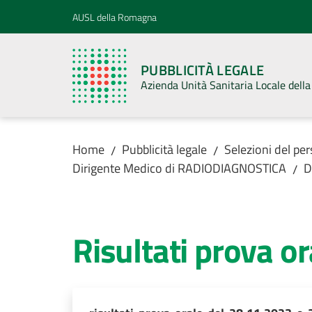
Vai al contenuto
Vai alla navigazione
Vai al footer
AUSL della Romagna
PUBBLICITÀ LEGALE
Azienda Unità Sanitaria Locale del
Home
Pubblicità legale
Selezioni del pe
/
/
Dirigente Medico di RADIODIAGNOSTICA
D
/
Risultati prova o