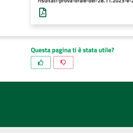
risultati-prova-orale-del-28.11.2023-e
Questa pagina ti è stata utile?