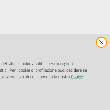
ENTI, IMPRESE E PARTNER
Fatturazione Elettronica
Gare e Appalti
del sito, e cookie analitici per raccogliere
Richiesta Patrocinio
stici. Per i cookie di profilazione puoi decidere se
abilitarne solo alcuni, consulta la nostra
Cookie