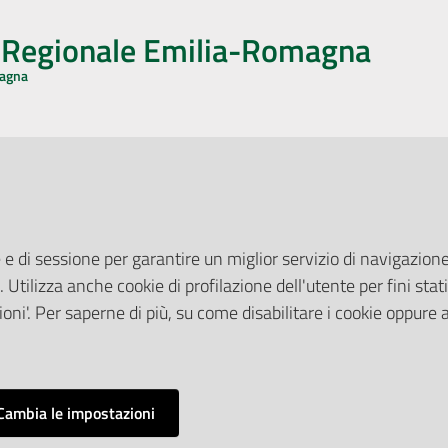
o Regionale Emilia-Romagna
magna
CA CON NOI
ONERI DI PUBBLICAZIONE
book
Instagram
YouTube
LinkedIn
Amministrazione Trasparente
Pubblicità legale
 e di sessione per garantire un miglior servizio di navigazione 
Albo Pretorio
. Utilizza anche cookie di profilazione dell'utente per fini stati
elazioni con il Pubblico
Privacy Policy
nti per la Stampa
oni'. Per saperne di più, su come disabilitare i cookie oppure 
Attuazione Misure PNRR
ne Web
Liste di Attesa
Cambia le impostazioni