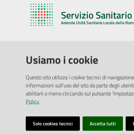
Servizio Sanitari
Azienda Unità Sanitaria Locale della Ro
AZIENDA USL DELLA ROMAGNA
COMUNI
Usiamo i cookie
Sede Legale
Face
Questo sito utilizza i cookie tecnici di navigazione
Via De Gasperi, 8 - 48121 Ravenna (RA)
informazioni sull'uso del sito da parte degli utenti
Ufficio R
CF/P.IVA:
02483810392
Riferime
abilitarli o meno cliccando sul pulsante 'Impostazi
PEC:
azienda@pec.auslromagna.it
Redazio
Policy
.
Solo cookies tecnici
Accetta tutti