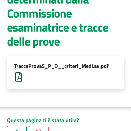
Commissione
AUSL
Comunica
esaminatrice e tracce
delle prove
TracceProvaS_P_O__criteri_MedLav.pdf
Questa pagina ti è stata utile?