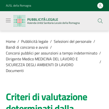
Vai al contenuto
Vai alla navigazione
Vai al footer
AUSL della Romagna
Pubblicità
legale
PUBBLICITÀ LEGALE
Azienda
Azienda Unità Sanitaria Locale della Romagna
Unità
Sanitaria
Locale della
Romagna
Home
/
Pubblicità legale
/
Selezioni del personale
/
Bandi di concorso e avvisi
/
Concorsi pubblici per assunzioni a tempo indeterminato
/
Dirigente Medico MEDICINA DEL LAVORO E
/
SICUREZZA DEGLI AMBIENTI DI LAVORO
Azienda
Documenti
Servizi
Criteri di valutazione
Luoghi di
cura
determinati dalla