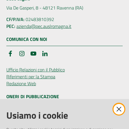
Via De Gasperi, 8 - 48121 Ravenna (RA)
CF/P.IVA:
02483810392
PEC:
azienda@pec.auslromagna.it
COMUNICA CON NOI
Facebook
Instagram
YouTube
LinkedIn
Ufficio Relazioni con il Pubblico
Riferimenti per la Stampa
Redazione Web
ONERI DI PUBBLICAZIONE
Amministrazione Trasparente
Usiamo i cookie
Pubblicità legale
Albo Pretorio