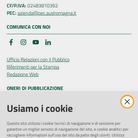
CF/P.IVA:
02483810392
PEC:
azienda@pec.auslromagna.it
COMUNICA CON NOI
Facebook
Instagram
YouTube
LinkedIn
Ufficio Relazioni con il Pubblico
Riferimenti per la Stampa
Redazione Web
ONERI DI PUBBLICAZIONE
Amministrazione Trasparente
Usiamo i cookie
Pubblicità legale
Albo Pretorio
Questo sito utilizza i cookie tecnici di navigazione e di sessione per
Privacy Policy
garantire un miglior servizio di navigazione del sito, e cookie analitici per
Attuazione Misure PNRR
raccogliere informazioni sull'uso del sito da parte degli utenti. Utilizza