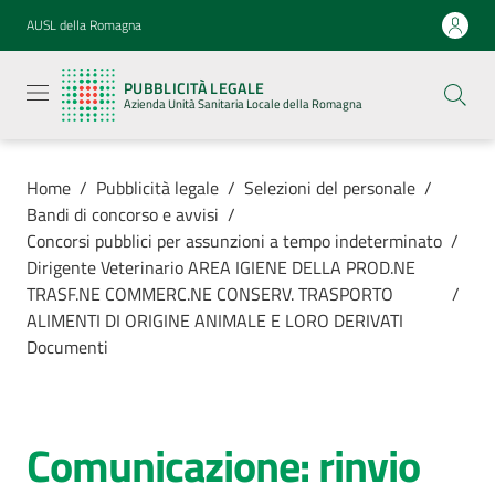
Vai al contenuto
Vai alla navigazione
Vai al footer
AUSL della Romagna
Pubblicità
legale
PUBBLICITÀ LEGALE
Azienda
Azienda Unità Sanitaria Locale della Romagna
Unità
Sanitaria
Locale della
Romagna
Home
/
Pubblicità legale
/
Selezioni del personale
/
Bandi di concorso e avvisi
/
Concorsi pubblici per assunzioni a tempo indeterminato
/
Dirigente Veterinario AREA IGIENE DELLA PROD.NE
TRASF.NE COMMERC.NE CONSERV. TRASPORTO
/
Azienda
ALIMENTI DI ORIGINE ANIMALE E LORO DERIVATI
Documenti
Servizi
Luoghi di
Comunicazione: rinvio
cura