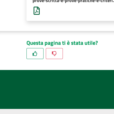
prove-scritta-e-prove-pratiche-e-criteri
Questa pagina ti è stata utile?