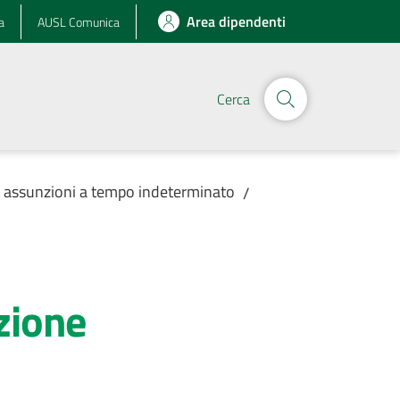
Area dipendenti
a
AUSL Comunica
Cerca
r assunzioni a tempo indeterminato
/
azione