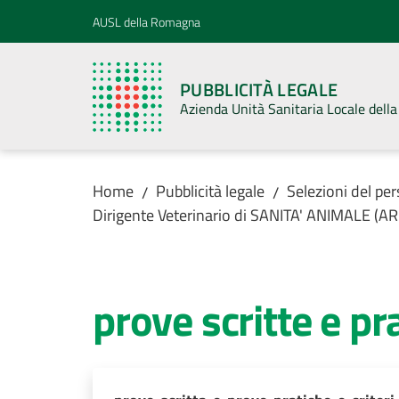
Vai al contenuto
Vai alla navigazione
Vai al footer
AUSL della Romagna
PUBBLICITÀ LEGALE
Azienda Unità Sanitaria Locale del
Home
Pubblicità legale
Selezioni del pe
/
/
Dirigente Veterinario di SANITA' ANIMALE (A
prove scritte e pr