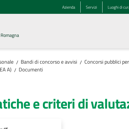
Azienda
Servizi
Luoghi di cur
la Romagna
rsonale
Bandi di concorso e avvisi
Concorsi pubblici pe
/
/
REA A)
Documenti
/
atiche e criteri di valut