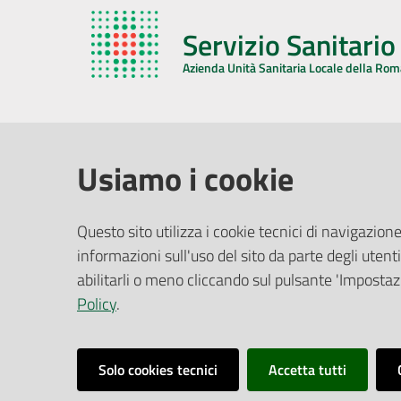
Servizio Sanitari
Azienda Unità Sanitaria Locale della Ro
AZIENDA USL DELLA ROMAGNA
COMUNI
Usiamo i cookie
Sede Legale
Face
Questo sito utilizza i cookie tecnici di navigazione
Via De Gasperi, 8 - 48121 Ravenna (RA)
informazioni sull'uso del sito da parte degli utenti
Ufficio R
CF/P.IVA:
02483810392
Riferime
abilitarli o meno cliccando sul pulsante 'Impostazi
PEC:
azienda@pec.auslromagna.it
Redazio
Policy
.
Solo cookies tecnici
Accetta tutti