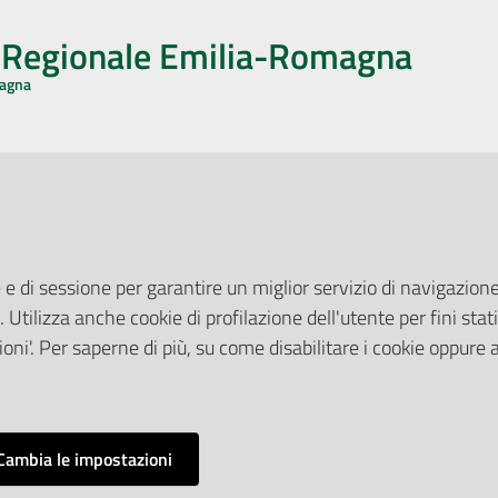
o Regionale Emilia-Romagna
magna
CA CON NOI
ONERI DI PUBBLICAZIONE
book
Instagram
YouTube
LinkedIn
Amministrazione Trasparente
Pubblicità legale
 e di sessione per garantire un miglior servizio di navigazione 
Albo Pretorio
. Utilizza anche cookie di profilazione dell'utente per fini stati
elazioni con il Pubblico
Privacy Policy
nti per la Stampa
oni'. Per saperne di più, su come disabilitare i cookie oppure 
Attuazione Misure PNRR
ne Web
Liste di Attesa
Cambia le impostazioni