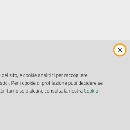
ENTI, IMPRESE E PARTNER
Fatturazione Elettronica
Gare e Appalti
del sito, e cookie analitici per raccogliere
Richiesta Patrocinio
stici. Per i cookie di profilazione puoi decidere se
abilitarne solo alcuni, consulta la nostra
Cookie