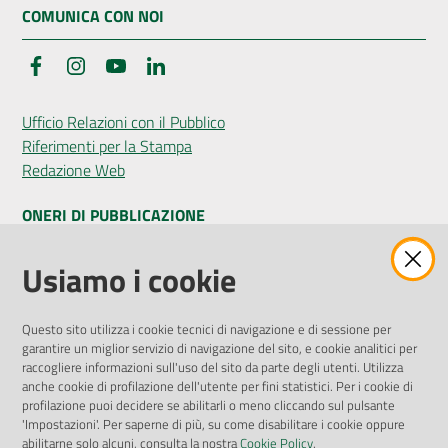
COMUNICA CON NOI
Facebook
Instagram
YouTube
LinkedIn
Ufficio Relazioni con il Pubblico
Riferimenti per la Stampa
Redazione Web
ONERI DI PUBBLICAZIONE
Amministrazione Trasparente
Usiamo i cookie
Pubblicità legale
Albo Pretorio
Questo sito utilizza i cookie tecnici di navigazione e di sessione per
Privacy Policy
garantire un miglior servizio di navigazione del sito, e cookie analitici per
Attuazione Misure PNRR
raccogliere informazioni sull'uso del sito da parte degli utenti. Utilizza
Liste di Attesa
anche cookie di profilazione dell'utente per fini statistici. Per i cookie di
profilazione puoi decidere se abilitarli o meno cliccando sul pulsante
'Impostazioni'. Per saperne di più, su come disabilitare i cookie oppure
ENTI, IMPRESE E PARTNER
abilitarne solo alcuni, consulta la nostra
Cookie Policy
.