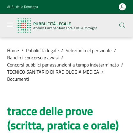
Vai al contenuto
Vai alla navigazione
Vai al footer
AUSL della Romagna
Pubblicità
legale
PUBBLICITÀ LEGALE
Azienda
Azienda Unità Sanitaria Locale della Romagna
Unità
Sanitaria
Locale della
Romagna
Home
/
Pubblicità legale
/
Selezioni del personale
/
Bandi di concorso e avvisi
/
Concorsi pubblici per assunzioni a tempo indeterminato
/
TECNICO SANITARIO DI RADIOLOGIA MEDICA
/
Documenti
Azienda
Servizi
tracce delle prove
Luoghi di
(scritta, pratica e orale)
cura