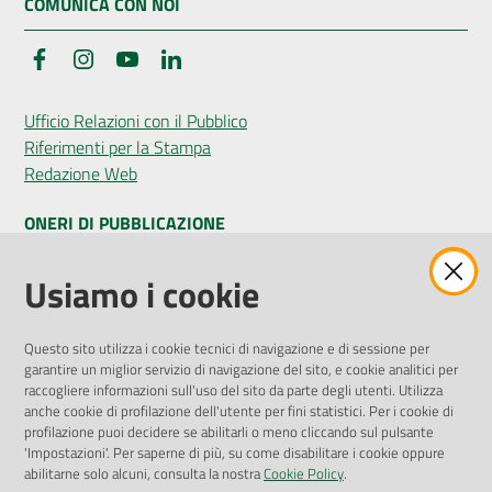
COMUNICA CON NOI
Facebook
Instagram
YouTube
LinkedIn
Ufficio Relazioni con il Pubblico
Riferimenti per la Stampa
Redazione Web
ONERI DI PUBBLICAZIONE
Amministrazione Trasparente
Usiamo i cookie
Pubblicità legale
Albo Pretorio
Questo sito utilizza i cookie tecnici di navigazione e di sessione per
Privacy Policy
garantire un miglior servizio di navigazione del sito, e cookie analitici per
Attuazione Misure PNRR
raccogliere informazioni sull'uso del sito da parte degli utenti. Utilizza
Liste di Attesa
anche cookie di profilazione dell'utente per fini statistici. Per i cookie di
profilazione puoi decidere se abilitarli o meno cliccando sul pulsante
'Impostazioni'. Per saperne di più, su come disabilitare i cookie oppure
ENTI, IMPRESE E PARTNER
abilitarne solo alcuni, consulta la nostra
Cookie Policy
.