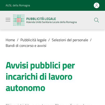
Vai al contenuto
Vai alla navigazione
Vai al footer
AUSL della Romagna
Pubblicità
legale
PUBBLICITÀ LEGALE
Azienda
Azienda Unità Sanitaria Locale della Romagna
Unità
Sanitaria
Locale della
Romagna
Home
/
Pubblicità legale
/
Selezioni del personale
/
Bandi di concorso e avvisi
Avvisi pubblici per
Azienda
incarichi di lavoro
Servizi
autonomo
Luoghi di
cura