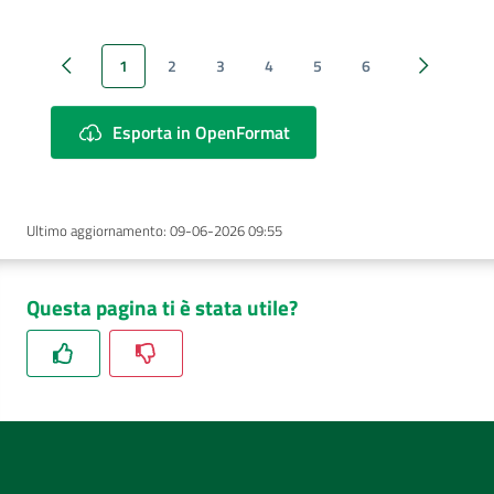
1
2
3
4
5
6
Pagina precedente
Pagina suc
Esporta in OpenFormat
Ultimo aggiornamento
:
09-06-2026 09:55
Questa pagina ti è stata utile?