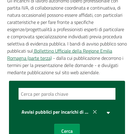
Gli incarichi di lavoro autonomo (libero professionale con
partita IVA, di collaborazione coordinata e continuativa, di
AUSL
natura occasionale) possono essere affidati, con particolari
Comunica
caratteristiche e per fare fronte a specifiche
esigenze/progettualità a professionisti esperti di particolare
e comprovata specializzazione individuati previa procedura
selettiva di evidenza pubblica. I bandi di avviso pubblico sono
pubblicati sul
Bollettino Ufficiale della Regione Emilia
Romagna (parte terza)
- dalla cui pubblicazione decorrono i
termini per la presentazione delle domande - e divulgati
mediante pubblicazione sul sito web aziendale.
Avvisi pubblici per incarichi di lavoro autonomo
Cerca