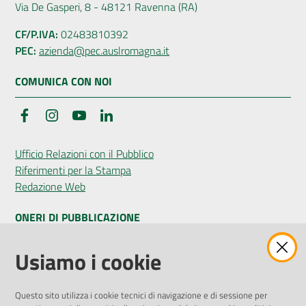
Via De Gasperi, 8 - 48121 Ravenna (RA)
CF/P.IVA:
02483810392
PEC:
azienda@pec.auslromagna.it
COMUNICA CON NOI
Facebook
Instagram
YouTube
LinkedIn
Ufficio Relazioni con il Pubblico
Riferimenti per la Stampa
Redazione Web
ONERI DI PUBBLICAZIONE
Amministrazione Trasparente
Usiamo i cookie
Pubblicità legale
Albo Pretorio
Questo sito utilizza i cookie tecnici di navigazione e di sessione per
Privacy Policy