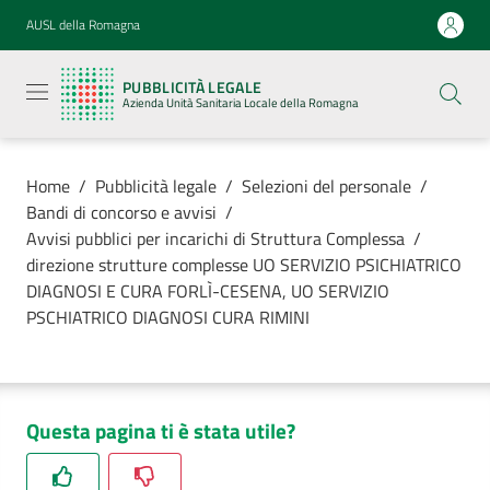
Vai al contenuto
Vai alla navigazione
Vai al footer
AUSL della Romagna
Pubblicità
legale
PUBBLICITÀ LEGALE
Azienda
Azienda Unità Sanitaria Locale della Romagna
Unità
Sanitaria
Locale della
Romagna
Home
/
Pubblicità legale
/
Selezioni del personale
/
Bandi di concorso e avvisi
/
Avvisi pubblici per incarichi di Struttura Complessa
/
direzione strutture complesse UO SERVIZIO PSICHIATRICO
DIAGNOSI E CURA FORLÌ-CESENA, UO SERVIZIO
Azienda
PSCHIATRICO DIAGNOSI CURA RIMINI
Servizi
Luoghi di
Questa pagina ti è stata utile?
cura