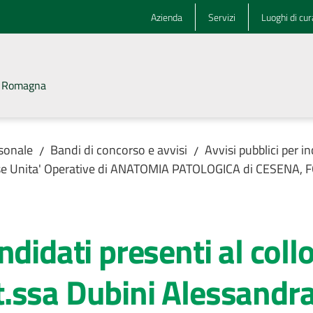
Azienda
Servizi
Luoghi di cur
la Romagna
rsonale
Bandi di concorso e avvisi
Avvisi pubblici per i
/
/
lesse Unita' Operative di ANATOMIA PATOLOGICA di CESENA, 
didati presenti al coll
.ssa Dubini Alessandr