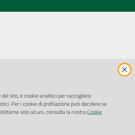
ENTI, IMPRESE E PARTNER
Fatturazione Elettronica
Gare e Appalti
del sito, e cookie analitici per raccogliere
Richiesta Patrocinio
stici. Per i cookie di profilazione puoi decidere se
abilitarne solo alcuni, consulta la nostra
Cookie