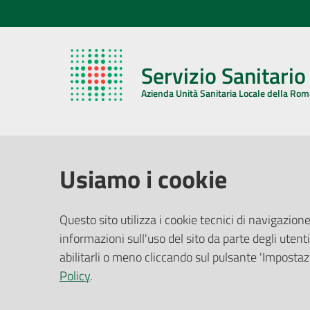
Servizio Sanitari
Azienda Unità Sanitaria Locale della Ro
AZIENDA USL DELLA ROMAGNA
COMUNI
Usiamo i cookie
Sede Legale
Face
Questo sito utilizza i cookie tecnici di navigazione
Via De Gasperi, 8 - 48121 Ravenna (RA)
informazioni sull'uso del sito da parte degli utenti
Ufficio R
CF/P.IVA:
02483810392
Riferime
abilitarli o meno cliccando sul pulsante 'Impostazi
PEC:
azienda@pec.auslromagna.it
Redazio
Policy
.