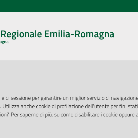
o Regionale Emilia-Romagna
magna
CA CON NOI
ONERI DI PUBBLICAZIONE
book
Instagram
YouTube
LinkedIn
Amministrazione Trasparente
Pubblicità legale
 e di sessione per garantire un miglior servizio di navigazione 
Albo Pretorio
. Utilizza anche cookie di profilazione dell'utente per fini stati
elazioni con il Pubblico
Privacy Policy
nti per la Stampa
oni'. Per saperne di più, su come disabilitare i cookie oppure 
Attuazione Misure PNRR
ne Web
Liste di Attesa