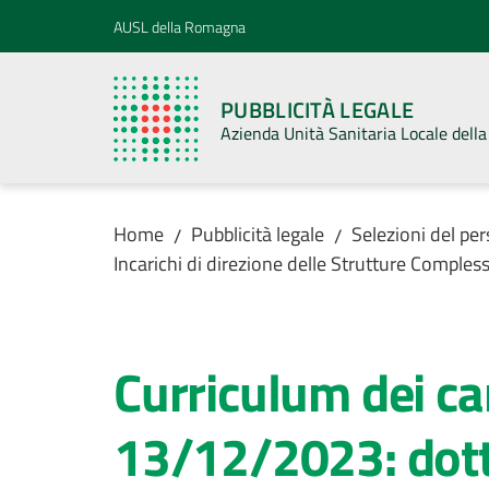
Vai al contenuto
Vai alla navigazione
Vai al footer
AUSL della Romagna
PUBBLICITÀ LEGALE
Azienda Unità Sanitaria Locale del
Home
Pubblicità legale
Selezioni del pe
/
/
Incarichi di direzione delle Strutture Comp
Curriculum dei can
13/12/2023: dott