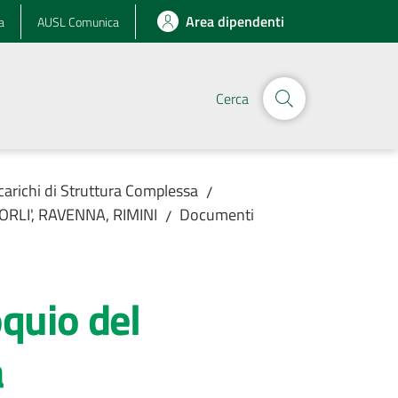
Area dipendenti
a
AUSL Comunica
Cerca
ncarichi di Struttura Complessa
/
FORLI', RAVENNA, RIMINI
Documenti
/
oquio del
a