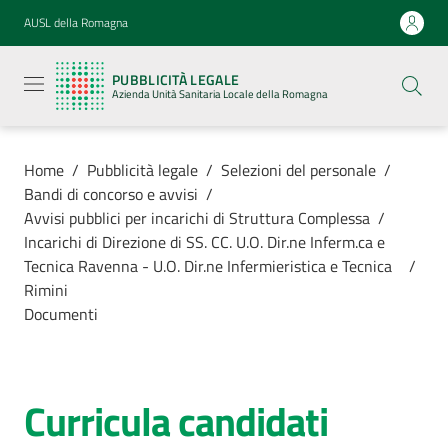
Vai al contenuto
Vai alla navigazione
Vai al footer
AUSL della Romagna
Pubblicità
legale
PUBBLICITÀ LEGALE
Azienda
Azienda Unità Sanitaria Locale della Romagna
Unità
Sanitaria
Locale della
Romagna
Home
/
Pubblicità legale
/
Selezioni del personale
/
Bandi di concorso e avvisi
/
Avvisi pubblici per incarichi di Struttura Complessa
/
Incarichi di Direzione di SS. CC. U.O. Dir.ne Inferm.ca e
Tecnica Ravenna - U.O. Dir.ne Infermieristica e Tecnica
/
Azienda
Rimini
Documenti
Servizi
Luoghi di
Curricula candidati
cura