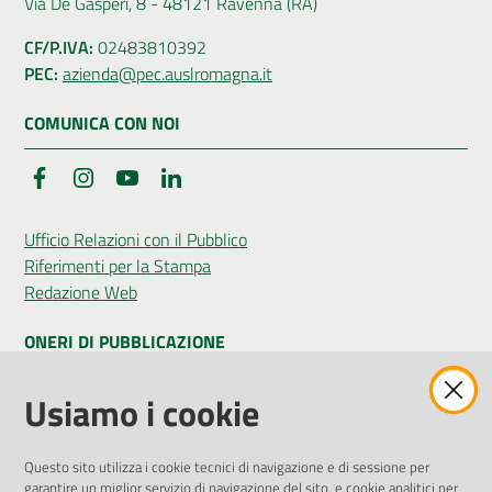
Via De Gasperi, 8 - 48121 Ravenna (RA)
CF/P.IVA:
02483810392
PEC:
azienda@pec.auslromagna.it
COMUNICA CON NOI
Facebook
Instagram
YouTube
LinkedIn
Ufficio Relazioni con il Pubblico
Riferimenti per la Stampa
Redazione Web
ONERI DI PUBBLICAZIONE
Amministrazione Trasparente
Usiamo i cookie
Pubblicità legale
Albo Pretorio
Questo sito utilizza i cookie tecnici di navigazione e di sessione per
Privacy Policy
garantire un miglior servizio di navigazione del sito, e cookie analitici per