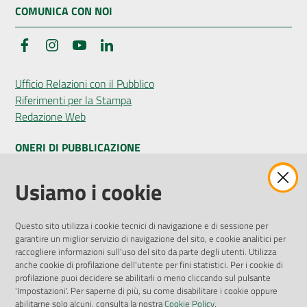
COMUNICA CON NOI
Facebook
Instagram
YouTube
LinkedIn
Ufficio Relazioni con il Pubblico
Riferimenti per la Stampa
Redazione Web
ONERI DI PUBBLICAZIONE
Amministrazione Trasparente
Usiamo i cookie
Pubblicità legale
Albo Pretorio
Questo sito utilizza i cookie tecnici di navigazione e di sessione per
Privacy Policy
garantire un miglior servizio di navigazione del sito, e cookie analitici per
Attuazione Misure PNRR
raccogliere informazioni sull'uso del sito da parte degli utenti. Utilizza
Liste di Attesa
anche cookie di profilazione dell'utente per fini statistici. Per i cookie di
profilazione puoi decidere se abilitarli o meno cliccando sul pulsante
'Impostazioni'. Per saperne di più, su come disabilitare i cookie oppure
ENTI, IMPRESE E PARTNER
abilitarne solo alcuni, consulta la nostra
Cookie Policy
.