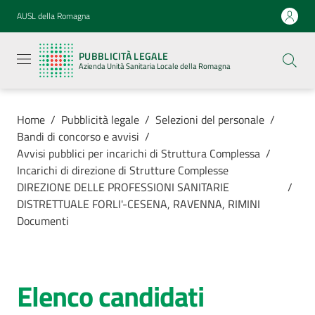
Vai al contenuto
Vai alla navigazione
Vai al footer
AUSL della Romagna
Pubblicità
legale
PUBBLICITÀ LEGALE
Azienda
Azienda Unità Sanitaria Locale della Romagna
Unità
Sanitaria
Locale della
Romagna
Home
/
Pubblicità legale
/
Selezioni del personale
/
Bandi di concorso e avvisi
/
Avvisi pubblici per incarichi di Struttura Complessa
/
Incarichi di direzione di Strutture Complesse
DIREZIONE DELLE PROFESSIONI SANITARIE
/
Azienda
DISTRETTUALE FORLI'-CESENA, RAVENNA, RIMINI
Documenti
Servizi
Luoghi di
Elenco candidati
cura