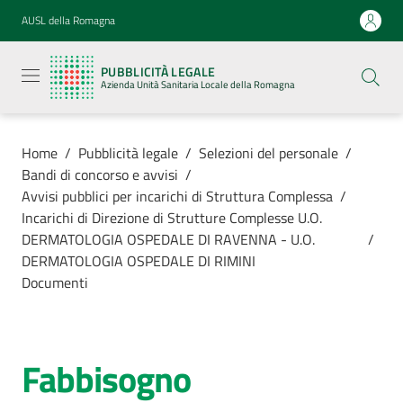
Vai al contenuto
Vai alla navigazione
Vai al footer
AUSL della Romagna
Pubblicità
legale
PUBBLICITÀ LEGALE
Azienda
Azienda Unità Sanitaria Locale della Romagna
Unità
Sanitaria
Locale della
Romagna
Home
/
Pubblicità legale
/
Selezioni del personale
/
Bandi di concorso e avvisi
/
Avvisi pubblici per incarichi di Struttura Complessa
/
Incarichi di Direzione di Strutture Complesse U.O.
DERMATOLOGIA OSPEDALE DI RAVENNA - U.O.
/
Azienda
DERMATOLOGIA OSPEDALE DI RIMINI
Documenti
Servizi
Luoghi di
Fabbisogno
cura