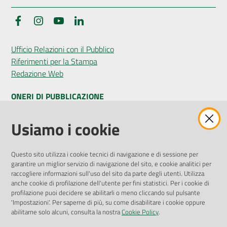
Facebook
Instagram
YouTube
LinkedIn
Ufficio Relazioni con il Pubblico
Riferimenti per la Stampa
Redazione Web
ONERI DI PUBBLICAZIONE
Amministrazione Trasparente
Usiamo i cookie
Pubblicità legale
Albo Pretorio
Questo sito utilizza i cookie tecnici di navigazione e di sessione per
Privacy Policy
garantire un miglior servizio di navigazione del sito, e cookie analitici per
Attuazione Misure PNRR
raccogliere informazioni sull'uso del sito da parte degli utenti. Utilizza
Liste di Attesa
anche cookie di profilazione dell'utente per fini statistici. Per i cookie di
profilazione puoi decidere se abilitarli o meno cliccando sul pulsante
'Impostazioni'. Per saperne di più, su come disabilitare i cookie oppure
ENTI, IMPRESE E PARTNER
abilitarne solo alcuni, consulta la nostra
Cookie Policy
.