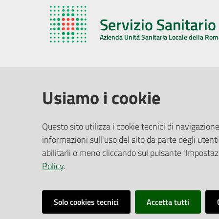
Servizio Sanitari
Azienda Unità Sanitaria Locale della Ro
AZIENDA USL DELLA ROMAGNA
COMUNI
Usiamo i cookie
Sede Legale
Face
Questo sito utilizza i cookie tecnici di navigazione
Via De Gasperi, 8 - 48121 Ravenna (RA)
informazioni sull'uso del sito da parte degli utenti
Ufficio R
CF/P.IVA:
02483810392
Riferime
abilitarli o meno cliccando sul pulsante 'Impostazi
PEC:
azienda@pec.auslromagna.it
Redazio
Policy
.
Solo cookies tecnici
Accetta tutti