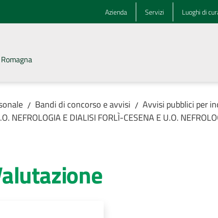
Azienda
Servizi
Luoghi di cur
la Romagna
rsonale
Bandi di concorso e avvisi
Avvisi pubblici per i
/
/
se U.O. NEFROLOGIA E DIALISI FORLÌ-CESENA E U.O. NEFROLOG
alutazione