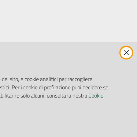
ENTI, IMPRESE E PARTNER
Fatturazione Elettronica
Gare e Appalti
del sito, e cookie analitici per raccogliere
Richiesta Patrocinio
stici. Per i cookie di profilazione puoi decidere se
abilitarne solo alcuni, consulta la nostra
Cookie