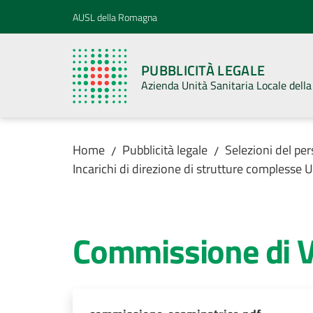
Vai al contenuto
Vai alla navigazione
Vai al footer
AUSL della Romagna
PUBBLICITÀ LEGALE
Azienda Unità Sanitaria Locale del
Home
Pubblicità legale
Selezioni del pe
/
/
Incarichi di direzione di strutture comples
Commissione di V