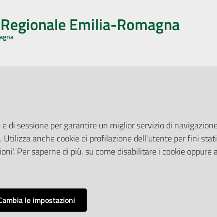
o Regionale Emilia-Romagna
magna
CA CON NOI
ONERI DI PUBBLICAZIONE
book
Instagram
YouTube
LinkedIn
Amministrazione Trasparente
Pubblicità legale
 e di sessione per garantire un miglior servizio di navigazione 
Albo Pretorio
. Utilizza anche cookie di profilazione dell'utente per fini stati
elazioni con il Pubblico
Privacy Policy
nti per la Stampa
oni'. Per saperne di più, su come disabilitare i cookie oppure 
Attuazione Misure PNRR
ne Web
Liste di Attesa
Cambia le impostazioni