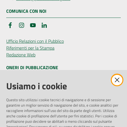
COMUNICA CON NOI
Facebook
Instagram
YouTube
LinkedIn
Ufficio Relazioni con il Pubblico
Riferimenti per la Stampa
Redazione Web
ONERI DI PUBBLICAZIONE
Amministrazione Trasparente
Usiamo i cookie
Pubblicità legale
Albo Pretorio
Questo sito utilizza i cookie tecnici di navigazione e di sessione per
Privacy Policy
garantire un miglior servizio di navigazione del sito, e cookie analitici per
Attuazione Misure PNRR
raccogliere informazioni sull'uso del sito da parte degli utenti. Utilizza
Liste di Attesa
anche cookie di profilazione dell'utente per fini statistici. Per i cookie di
profilazione puoi decidere se abilitarli o meno cliccando sul pulsante
'Impostazioni'. Per saperne di più, su come disabilitare i cookie oppure