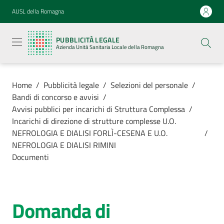
Vai al contenuto
Vai alla navigazione
Vai al footer
AUSL della Romagna
Pubblicità
legale
PUBBLICITÀ LEGALE
Azienda
Azienda Unità Sanitaria Locale della Romagna
Unità
Sanitaria
Locale della
Romagna
Home
/
Pubblicità legale
/
Selezioni del personale
/
Bandi di concorso e avvisi
/
Avvisi pubblici per incarichi di Struttura Complessa
/
Incarichi di direzione di strutture complesse U.O.
NEFROLOGIA E DIALISI FORLÌ-CESENA E U.O.
/
Azienda
NEFROLOGIA E DIALISI RIMINI
Documenti
Servizi
Luoghi di
Domanda di
cura