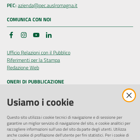
PEC:
azienda@pec.auslromagna.it
COMUNICA CON NOI
Facebook
Instagram
YouTube
LinkedIn
Ufficio Relazioni con il Pubblico
Riferimenti per la Stampa
Redazione Web
ONERI DI PUBBLICAZIONE
Amministrazione Trasparente
Usiamo i cookie
Pubblicità legale
Albo Pretorio
Questo sito utilizza i cookie tecnici di navigazione e di sessione per
Privacy Policy
garantire un miglior servizio di navigazione del sito, e cookie analitici per
Attuazione Misure PNRR
raccogliere informazioni sull'uso del sito da parte degli utenti. Utilizza
Liste di Attesa
anche cookie di profilazione dell'utente per fini statistici. Per i cookie di