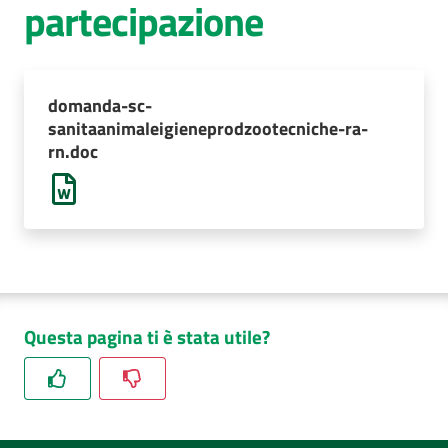
partecipazione
AUSL
Comunica
domanda-sc-
sanitaanimaleigieneprodzootecniche-ra-
rn.doc
Questa pagina ti è stata utile?