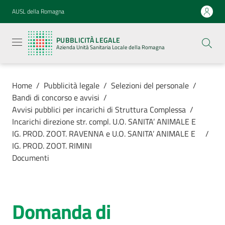
Vai al contenuto
Vai alla navigazione
Vai al footer
AUSL della Romagna
Pubblicità
legale
PUBBLICITÀ LEGALE
Azienda
Azienda Unità Sanitaria Locale della Romagna
Unità
Sanitaria
Locale della
Romagna
Home
/
Pubblicità legale
/
Selezioni del personale
/
Bandi di concorso e avvisi
/
Avvisi pubblici per incarichi di Struttura Complessa
/
Incarichi direzione str. compl. U.O. SANITA’ ANIMALE E
IG. PROD. ZOOT. RAVENNA e U.O. SANITA’ ANIMALE E
/
Azienda
IG. PROD. ZOOT. RIMINI
Documenti
Servizi
Luoghi di
Domanda di
cura