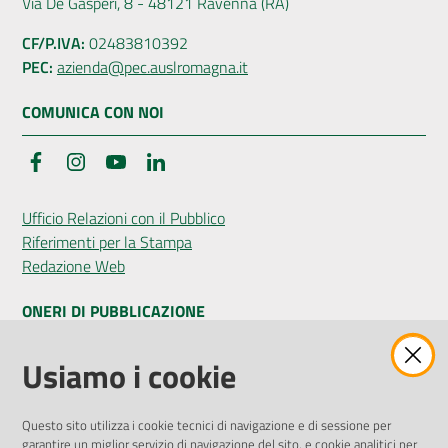
Via De Gasperi, 8 - 48121 Ravenna (RA)
CF/P.IVA:
02483810392
PEC:
azienda@pec.auslromagna.it
COMUNICA CON NOI
Facebook
Instagram
YouTube
LinkedIn
Ufficio Relazioni con il Pubblico
Riferimenti per la Stampa
Redazione Web
ONERI DI PUBBLICAZIONE
Amministrazione Trasparente
Usiamo i cookie
Pubblicità legale
Albo Pretorio
Questo sito utilizza i cookie tecnici di navigazione e di sessione per
Privacy Policy
garantire un miglior servizio di navigazione del sito, e cookie analitici per