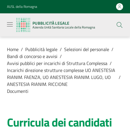
Vai al contenuto
Vai alla navigazione
Vai al footer
AUSL della Romagna
Pubblicità
legale
PUBBLICITÀ LEGALE
Azienda
Azienda Unità Sanitaria Locale della Romagna
Unità
Sanitaria
Locale della
Romagna
Home
/
Pubblicità legale
/
Selezioni del personale
/
Bandi di concorso e avvisi
/
Avvisi pubblici per incarichi di Struttura Complessa
/
Incarichi direzione strutture complesse UO ANESTESIA
RIANIM. FAENZA, UO ANESTESIA RIANIM. LUGO, UO
/
Azienda
ANESTESIA RIANIM. RICCIONE
Documenti
Servizi
Luoghi di
Curricula dei candidati
cura