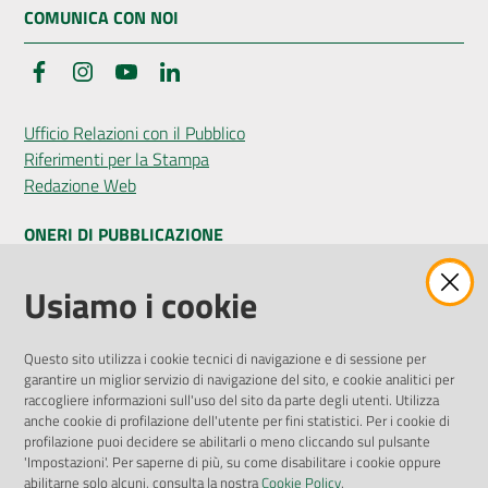
COMUNICA CON NOI
Facebook
Instagram
YouTube
LinkedIn
Ufficio Relazioni con il Pubblico
Riferimenti per la Stampa
Redazione Web
ONERI DI PUBBLICAZIONE
Amministrazione Trasparente
Usiamo i cookie
Pubblicità legale
Albo Pretorio
Questo sito utilizza i cookie tecnici di navigazione e di sessione per
Privacy Policy
garantire un miglior servizio di navigazione del sito, e cookie analitici per
Attuazione Misure PNRR
raccogliere informazioni sull'uso del sito da parte degli utenti. Utilizza
Liste di Attesa
anche cookie di profilazione dell'utente per fini statistici. Per i cookie di
profilazione puoi decidere se abilitarli o meno cliccando sul pulsante
'Impostazioni'. Per saperne di più, su come disabilitare i cookie oppure
ENTI, IMPRESE E PARTNER
abilitarne solo alcuni, consulta la nostra
Cookie Policy
.