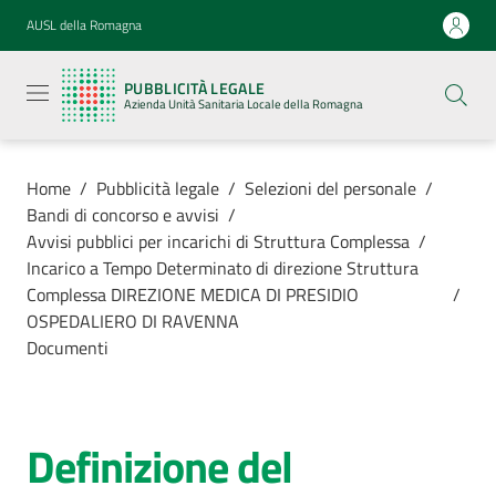
Vai al contenuto
Vai alla navigazione
Vai al footer
AUSL della Romagna
Pubblicità
legale
PUBBLICITÀ LEGALE
Azienda
Azienda Unità Sanitaria Locale della Romagna
Unità
Sanitaria
Locale della
Romagna
Home
/
Pubblicità legale
/
Selezioni del personale
/
Bandi di concorso e avvisi
/
Avvisi pubblici per incarichi di Struttura Complessa
/
Incarico a Tempo Determinato di direzione Struttura
Complessa DIREZIONE MEDICA DI PRESIDIO
/
Azienda
OSPEDALIERO DI RAVENNA
Documenti
Servizi
Luoghi di
Definizione del
cura