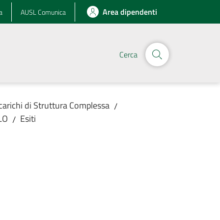
Area dipendenti
a
AUSL Comunica
Cerca
ncarichi di Struttura Complessa
/
LO
Esiti
/