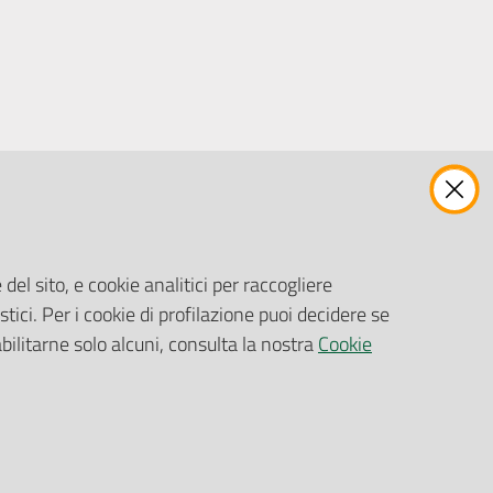
ENTI, IMPRESE E PARTNER
Fatturazione Elettronica
Gare e Appalti
del sito, e cookie analitici per raccogliere
Richiesta Patrocinio
stici. Per i cookie di profilazione puoi decidere se
abilitarne solo alcuni, consulta la nostra
Cookie