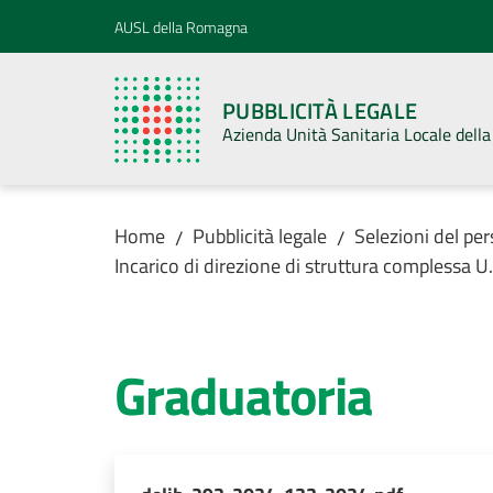
Vai al contenuto
Vai alla navigazione
Vai al footer
AUSL della Romagna
PUBBLICITÀ LEGALE
Azienda Unità Sanitaria Locale del
Home
Pubblicità legale
Selezioni del pe
/
/
Incarico di direzione di struttura comple
Graduatoria