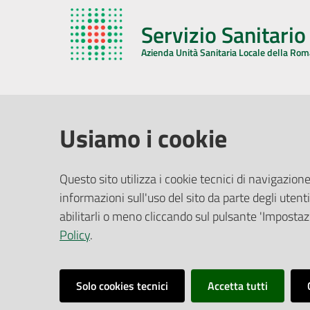
Servizio Sanitari
Azienda Unità Sanitaria Locale della Ro
AZIENDA USL DELLA ROMAGNA
COMUNI
Usiamo i cookie
Sede Legale
Face
Questo sito utilizza i cookie tecnici di navigazione
Via De Gasperi, 8 - 48121 Ravenna (RA)
informazioni sull'uso del sito da parte degli utenti
Ufficio R
CF/P.IVA:
02483810392
Riferime
abilitarli o meno cliccando sul pulsante 'Impostazi
PEC:
azienda@pec.auslromagna.it
Redazio
Policy
.
Solo cookies tecnici
Accetta tutti