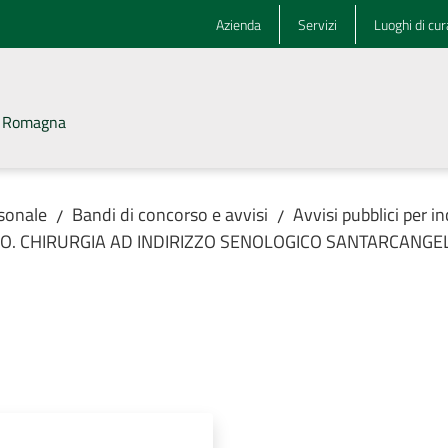
Azienda
Servizi
Luoghi di cur
la Romagna
rsonale
Bandi di concorso e avvisi
Avvisi pubblici per i
/
/
ssa U.O. CHIRURGIA AD INDIRIZZO SENOLOGICO SANTARCANGE