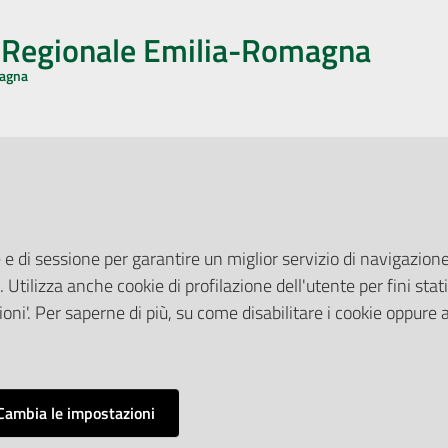
o Regionale Emilia-Romagna
magna
CA CON NOI
ONERI DI PUBBLICAZIONE
book
Instagram
YouTube
LinkedIn
Amministrazione Trasparente
Pubblicità legale
 e di sessione per garantire un miglior servizio di navigazione 
Albo Pretorio
. Utilizza anche cookie di profilazione dell'utente per fini stati
elazioni con il Pubblico
Privacy Policy
nti per la Stampa
oni'. Per saperne di più, su come disabilitare i cookie oppure 
Attuazione Misure PNRR
ne Web
Liste di Attesa
Cambia le impostazioni