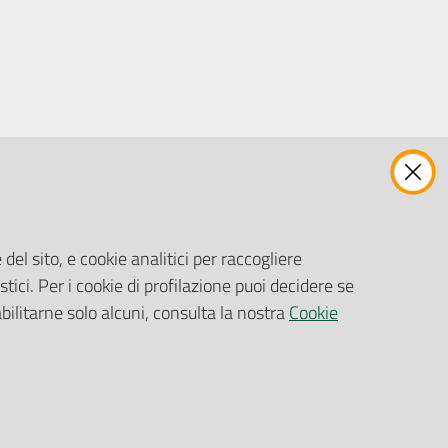
ENTI, IMPRESE E PARTNER
Fatturazione Elettronica
Gare e Appalti
del sito, e cookie analitici per raccogliere
Richiesta Patrocinio
stici. Per i cookie di profilazione puoi decidere se
abilitarne solo alcuni, consulta la nostra
Cookie