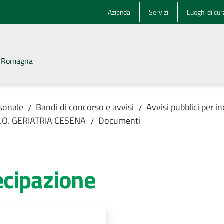
Azienda
Servizi
Luoghi di cur
la Romagna
rsonale
Bandi di concorso e avvisi
Avvisi pubblici per i
/
/
 U.O. GERIATRIA CESENA
Documenti
/
cipazione