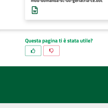
mod-domanda-sc-uo-geriatria-ce.doc
Questa pagina ti è stata utile?