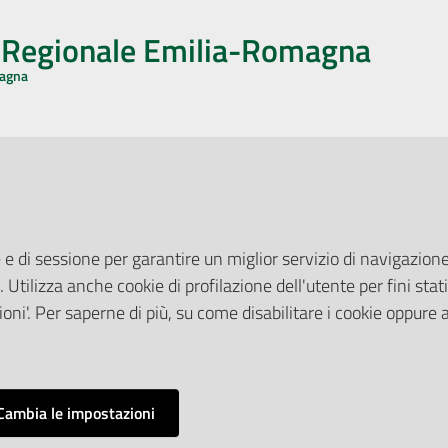
o Regionale Emilia-Romagna
magna
CA CON NOI
ONERI DI PUBBLICAZIONE
book
Instagram
YouTube
LinkedIn
Amministrazione Trasparente
Pubblicità legale
 e di sessione per garantire un miglior servizio di navigazione 
Albo Pretorio
. Utilizza anche cookie di profilazione dell'utente per fini stati
elazioni con il Pubblico
Privacy Policy
nti per la Stampa
oni'. Per saperne di più, su come disabilitare i cookie oppure 
Attuazione Misure PNRR
ne Web
Liste di Attesa
Cambia le impostazioni