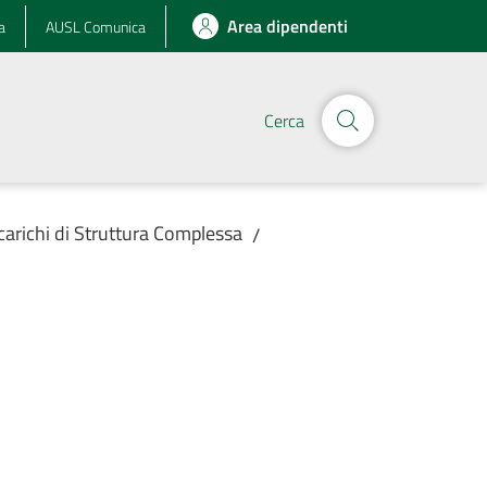
Area dipendenti
a
AUSL Comunica
Cerca
ncarichi di Struttura Complessa
/