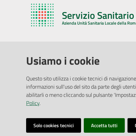
Servizio Sanitari
Azienda Unità Sanitaria Locale della Ro
AZIENDA USL DELLA ROMAGNA
COMUNI
Usiamo i cookie
Sede Legale
Face
Questo sito utilizza i cookie tecnici di navigazione
Via De Gasperi, 8 - 48121 Ravenna (RA)
informazioni sull'uso del sito da parte degli utenti
Ufficio R
CF/P.IVA:
02483810392
Riferime
abilitarli o meno cliccando sul pulsante 'Impostazi
PEC:
azienda@pec.auslromagna.it
Redazio
Policy
.
Solo cookies tecnici
Accetta tutti