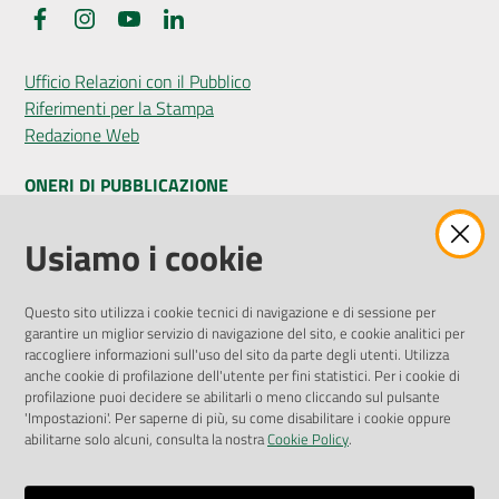
Facebook
Instagram
YouTube
LinkedIn
Ufficio Relazioni con il Pubblico
Riferimenti per la Stampa
Redazione Web
ONERI DI PUBBLICAZIONE
Amministrazione Trasparente
Usiamo i cookie
Pubblicità legale
Albo Pretorio
Questo sito utilizza i cookie tecnici di navigazione e di sessione per
Privacy Policy
garantire un miglior servizio di navigazione del sito, e cookie analitici per
Attuazione Misure PNRR
raccogliere informazioni sull'uso del sito da parte degli utenti. Utilizza
Liste di Attesa
anche cookie di profilazione dell'utente per fini statistici. Per i cookie di
profilazione puoi decidere se abilitarli o meno cliccando sul pulsante
'Impostazioni'. Per saperne di più, su come disabilitare i cookie oppure
ENTI, IMPRESE E PARTNER
abilitarne solo alcuni, consulta la nostra
Cookie Policy
.
Fatturazione Elettronica