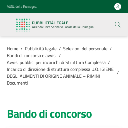
Vai al contenuto
Vai alla navigazione
Vai al footer
AUSL della Romagna
Pubblicità
legale
PUBBLICITÀ LEGALE
Azienda
Azienda Unità Sanitaria Locale della Romagna
Unità
Sanitaria
Locale della
Romagna
Home
/
Pubblicità legale
/
Selezioni del personale
/
Bandi di concorso e avvisi
/
Avvisi pubblici per incarichi di Struttura Complessa
/
Incarico di direzione di struttura complessa U.O. IGIENE
/
DEGLI ALIMENTI DI ORIGINE ANIMALE – RIMINI
Azienda
Documenti
Servizi
Bando di concorso
Luoghi di
cura