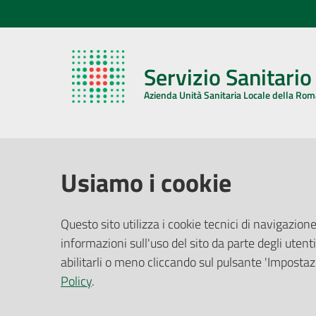
Servizio Sanitari
Azienda Unità Sanitaria Locale della Ro
AZIENDA USL DELLA ROMAGNA
COMUNI
Usiamo i cookie
Sede Legale
Face
Questo sito utilizza i cookie tecnici di navigazione
Via De Gasperi, 8 - 48121 Ravenna (RA)
informazioni sull'uso del sito da parte degli utenti
Ufficio R
CF/P.IVA:
02483810392
Riferime
abilitarli o meno cliccando sul pulsante 'Impostazi
PEC:
azienda@pec.auslromagna.it
Redazio
Policy
.