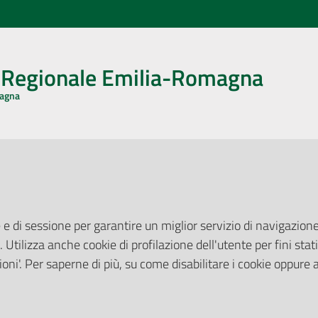
o Regionale Emilia-Romagna
magna
CA CON NOI
ONERI DI PUBBLICAZIONE
book
Instagram
YouTube
LinkedIn
Amministrazione Trasparente
Pubblicità legale
 e di sessione per garantire un miglior servizio di navigazione 
Albo Pretorio
. Utilizza anche cookie di profilazione dell'utente per fini stati
elazioni con il Pubblico
Privacy Policy
nti per la Stampa
oni'. Per saperne di più, su come disabilitare i cookie oppure 
Attuazione Misure PNRR
ne Web
Liste di Attesa