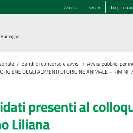
Azienda
Servizi
Luoghi di cur
la Romagna
rsonale
Bandi di concorso e avvisi
Avvisi pubblici per i
/
/
a U.O. IGIENE DEGLI ALIMENTI DI ORIGINE ANIMALE – RIMINI
/
idati presenti al colloqu
 Liliana