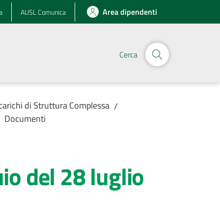
Area dipendenti
a
AUSL Comunica
Cerca
ncarichi di Struttura Complessa
/
Documenti
io del 28 luglio