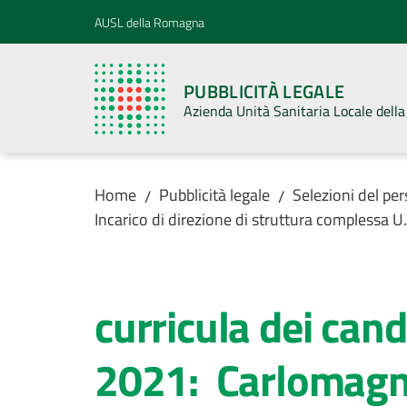
Vai al contenuto
Vai alla navigazione
Vai al footer
AUSL della Romagna
PUBBLICITÀ LEGALE
Azienda Unità Sanitaria Locale del
Home
Pubblicità legale
Selezioni del pe
/
/
Incarico di direzione di struttura compless
curricula dei cand
2021: Carlomagno