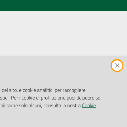
ENTI, IMPRESE E PARTNER
Fatturazione Elettronica
Gare e Appalti
del sito, e cookie analitici per raccogliere
Richiesta Patrocinio
stici. Per i cookie di profilazione puoi decidere se
abilitarne solo alcuni, consulta la nostra
Cookie