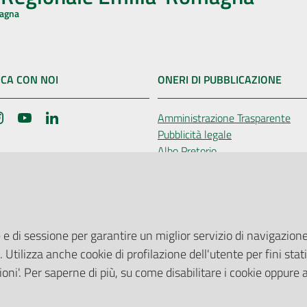
magna
CA CON NOI
ONERI DI PUBBLICAZIONE
book
Instagram
YouTube
LinkedIn
Amministrazione Trasparente
Pubblicità legale
Albo Pretorio
elazioni con il Pubblico
Privacy Policy
nti per la Stampa
Attuazione Misure PNRR
ne Web
Liste di Attesa
 e di sessione per garantire un miglior servizio di navigazione 
. Utilizza anche cookie di profilazione dell'utente per fini stati
Impostazioni cookie
oni'. Per saperne di più, su come disabilitare i cookie oppure 
o