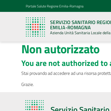
Vai al contenuto
Vai alla navigazione
Vai al footer
Portale Salute Regione Emilia-Romagna
SERVIZIO SANITARIO REGI
EMILIA-ROMAGNA
Azienda Unità Sanitaria Locale del
Non autorizzato
You are not authorized to 
Stai provando ad accedere ad una risorsa protetta
Grazie.
Servizio Sanitari