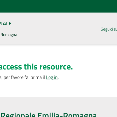
ONALE
Seguici s
la Romagna
access this resource.
, per favore fai prima il
Log in
.
o Regionale Emilia-Romagna