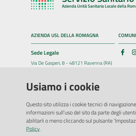
Azienda Unità Sanitaria Locale della Ro
AZIENDA USL DELLA ROMAGNA
COMUNI
Sede Legale
Face
Via De Gasperi, 8 - 48121 Ravenna (RA)
Ufficio R
CF/P.IVA:
02483810392
Riferime
Usiamo i cookie
PEC:
azienda@pec.auslromagna.it
Redazio
Questo sito utilizza i cookie tecnici di navigazione
informazioni sull'uso del sito da parte degli utenti
abilitarli o meno cliccando sul pulsante 'Impostazi
Dichiarazione di Accessibilità
Dati di Monitoraggi
Policy
.