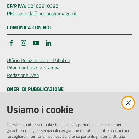
CF/P.IVA:
02483810392
PEC:
azienda@pec.auslromagna.it
COMUNICA CON NOI
Facebook
Instagram
YouTube
LinkedIn
Ufficio Relazioni con il Pubblico
Riferimenti per la Stampa
Redazione Web
ONERI DI PUBBLICAZIONE
Amministrazione Trasparente
Usiamo i cookie
Pubblicità legale
Albo Pretorio
Questo sito utilizza i cookie tecnici di navigazione e di sessione per
Privacy Policy
garantire un miglior servizio di navigazione del sito, e cookie analitici per
Attuazione Misure PNRR
raccogliere informazioni sull'uso del sito da parte degli utenti. Utilizza