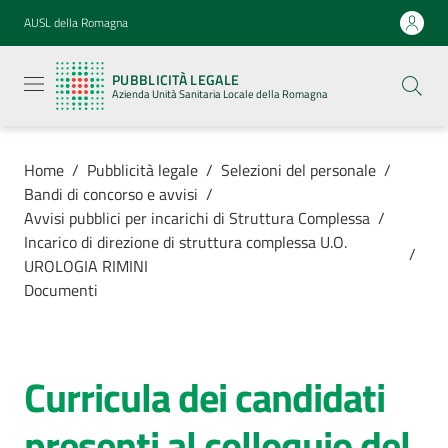
Vai al contenuto
Vai alla navigazione
Vai al footer
AUSL della Romagna
Pubblicità
legale
PUBBLICITÀ LEGALE
Azienda
Azienda Unità Sanitaria Locale della Romagna
Unità
Sanitaria
Locale della
Romagna
Home
/
Pubblicità legale
/
Selezioni del personale
/
Bandi di concorso e avvisi
/
Avvisi pubblici per incarichi di Struttura Complessa
/
Incarico di direzione di struttura complessa U.O.
/
UROLOGIA RIMINI
Azienda
Documenti
Servizi
Curricula dei candidati
Luoghi di
cura
presenti al colloquio del