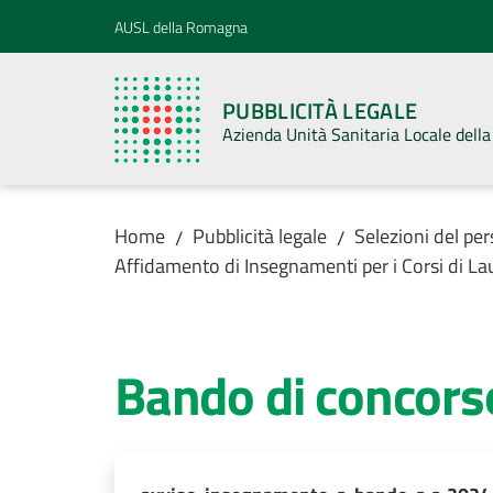
Vai al contenuto
Vai alla navigazione
Vai al footer
AUSL della Romagna
PUBBLICITÀ LEGALE
Azienda Unità Sanitaria Locale del
Home
Pubblicità legale
Selezioni del pe
/
/
Affidamento di Insegnamenti per i Corsi di La
Bando di concors