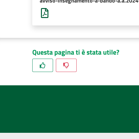
avviso-insegnamento-a-bando-a.a.2024
Questa pagina ti è stata utile?