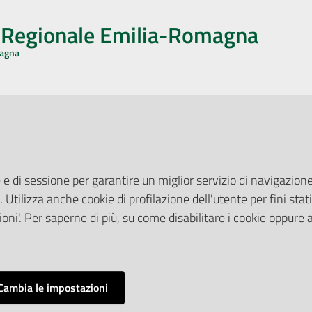
o Regionale Emilia-Romagna
magna
CA CON NOI
ONERI DI PUBBLICAZIONE
book
Instagram
YouTube
LinkedIn
Amministrazione Trasparente
Pubblicità legale
 e di sessione per garantire un miglior servizio di navigazione 
Albo Pretorio
. Utilizza anche cookie di profilazione dell'utente per fini stati
elazioni con il Pubblico
Privacy Policy
nti per la Stampa
oni'. Per saperne di più, su come disabilitare i cookie oppure 
Attuazione Misure PNRR
ne Web
Liste di Attesa
Cambia le impostazioni