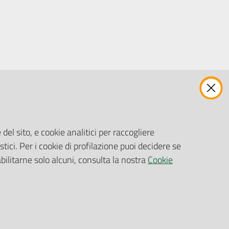
ENTI, IMPRESE E PARTNER
Fatturazione Elettronica
Gare e Appalti
del sito, e cookie analitici per raccogliere
Richiesta Patrocinio
stici. Per i cookie di profilazione puoi decidere se
abilitarne solo alcuni, consulta la nostra
Cookie