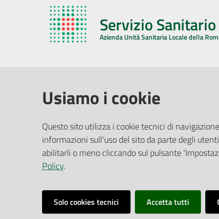
Servizio Sanitari
Azienda Unità Sanitaria Locale della Ro
AZIENDA USL DELLA ROMAGNA
COMUNI
Usiamo i cookie
Sede Legale
Face
Questo sito utilizza i cookie tecnici di navigazione
Via De Gasperi, 8 - 48121 Ravenna (RA)
informazioni sull'uso del sito da parte degli utenti
Ufficio R
CF/P.IVA:
02483810392
Riferime
abilitarli o meno cliccando sul pulsante 'Impostazi
PEC:
azienda@pec.auslromagna.it
Redazio
Policy
.
Solo cookies tecnici
Accetta tutti