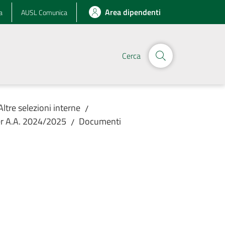
Area dipendenti
a
AUSL Comunica
Cerca
Altre selezioni interne
/
per A.A. 2024/2025
Documenti
/