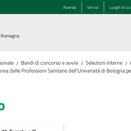
Azienda
Servizi
Luoghi di cur
la Romagna
rsonale
Bandi di concorso e avvisi
Selezioni interne
/
/
/
urea delle Professioni Sanitarie dell’Università di Bologna 
o