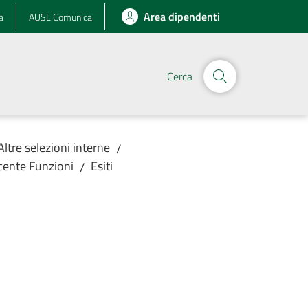
Area dipendenti
a
AUSL Comunica
Cerca
Altre selezioni interne
/
acente Funzioni
Esiti
/