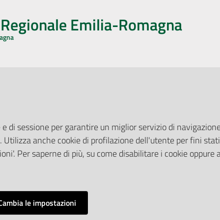
o Regionale Emilia-Romagna
magna
CA CON NOI
ONERI DI PUBBLICAZIONE
book
Instagram
YouTube
LinkedIn
Amministrazione Trasparente
Pubblicità legale
 e di sessione per garantire un miglior servizio di navigazione 
Albo Pretorio
. Utilizza anche cookie di profilazione dell'utente per fini stati
elazioni con il Pubblico
Privacy Policy
nti per la Stampa
oni'. Per saperne di più, su come disabilitare i cookie oppure 
Attuazione Misure PNRR
ne Web
Liste di Attesa
Cambia le impostazioni