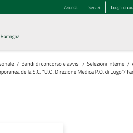
Azienda
Servizi
Luoghi di cur
la Romagna
rsonale
Bandi di concorso e avvisi
Selezioni interne
/
/
/
emporanea della S.C. “U.O. Direzione Medica P.O. di Lugo"/ F