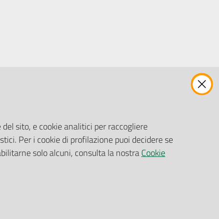
ENTI, IMPRESE E PARTNER
Fatturazione Elettronica
Gare e Appalti
del sito, e cookie analitici per raccogliere
Richiesta Patrocinio
stici. Per i cookie di profilazione puoi decidere se
abilitarne solo alcuni, consulta la nostra
Cookie