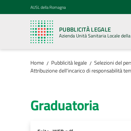
Vai al contenuto
Vai alla navigazione
Vai al footer
AUSL della Romagna
PUBBLICITÀ LEGALE
Azienda Unità Sanitaria Locale del
Home
Pubblicità legale
Selezioni del pe
/
/
Attribuzione dell'incarico di responsabilità t
Graduatoria