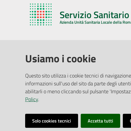
Servizio Sanitari
Azienda Unità Sanitaria Locale della Ro
AZIENDA USL DELLA ROMAGNA
COMUNI
Usiamo i cookie
Sede Legale
Face
Questo sito utilizza i cookie tecnici di navigazione
Via De Gasperi, 8 - 48121 Ravenna (RA)
informazioni sull'uso del sito da parte degli utenti
Ufficio R
CF/P.IVA:
02483810392
Riferime
abilitarli o meno cliccando sul pulsante 'Impostazi
PEC:
azienda@pec.auslromagna.it
Redazio
Policy
.
Solo cookies tecnici
Accetta tutti