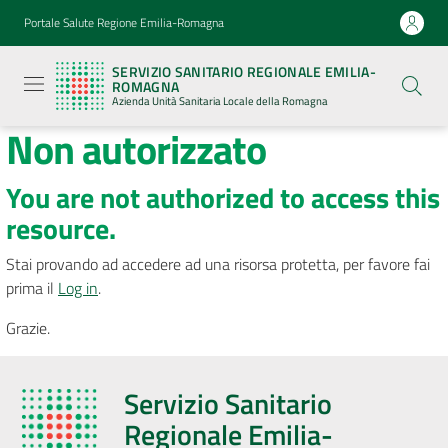
Vai al contenuto
Vai alla navigazione
Vai al footer
Portale Salute Regione Emilia-Romagna
Servizio
Sanitario
SERVIZIO SANITARIO REGIONALE EMILIA-
Regionale
ROMAGNA
Emilia-
Azienda Unità Sanitaria Locale della Romagna
Romagna
Non autorizzato
Azienda
Unità
Sanitaria
Locale della
You are not authorized to access this
Romagna
resource.
Stai provando ad accedere ad una risorsa protetta, per favore fai
prima il
Log in
.
Seguici
Grazie.
su
Servizio Sanitario
Regionale Emilia-