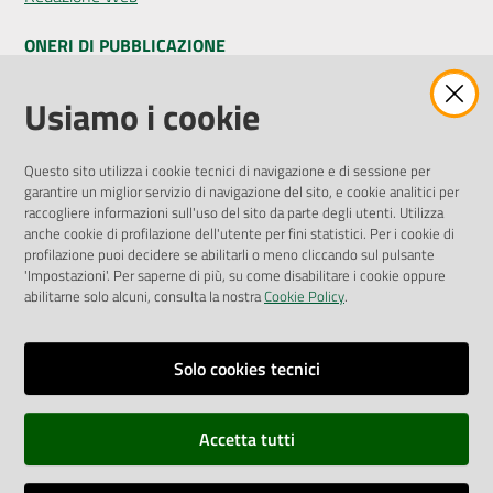
ONERI DI PUBBLICAZIONE
Amministrazione Trasparente
Usiamo i cookie
Pubblicità legale
Albo Pretorio
Questo sito utilizza i cookie tecnici di navigazione e di sessione per
Privacy Policy
garantire un miglior servizio di navigazione del sito, e cookie analitici per
Attuazione Misure PNRR
raccogliere informazioni sull'uso del sito da parte degli utenti. Utilizza
Liste di Attesa
anche cookie di profilazione dell'utente per fini statistici. Per i cookie di
profilazione puoi decidere se abilitarli o meno cliccando sul pulsante
'Impostazioni'. Per saperne di più, su come disabilitare i cookie oppure
ENTI, IMPRESE E PARTNER
abilitarne solo alcuni, consulta la nostra
Cookie Policy
.
Fatturazione Elettronica
Gare e Appalti
Solo cookies tecnici
Richiesta Patrocinio
Accetta tutti