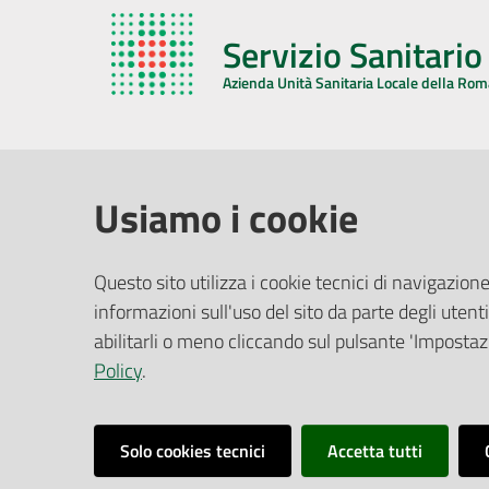
Servizio Sanitari
Azienda Unità Sanitaria Locale della Ro
AZIENDA USL DELLA ROMAGNA
COMUNI
Usiamo i cookie
Sede Legale
Face
Questo sito utilizza i cookie tecnici di navigazione
Via De Gasperi, 8 - 48121 Ravenna (RA)
informazioni sull'uso del sito da parte degli utenti
Ufficio R
CF/P.IVA:
02483810392
Riferime
abilitarli o meno cliccando sul pulsante 'Impostazi
PEC:
azienda@pec.auslromagna.it
Redazio
Policy
.
Solo cookies tecnici
Accetta tutti