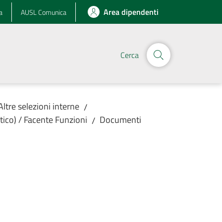
Area dipendenti
a
AUSL Comunica
Cerca
Altre selezioni interne
/
tico) / Facente Funzioni
Documenti
/