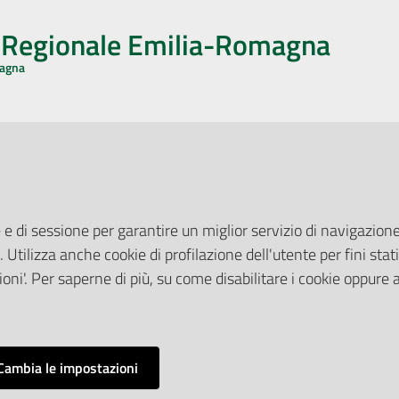
o Regionale Emilia-Romagna
magna
CA CON NOI
ONERI DI PUBBLICAZIONE
book
Instagram
YouTube
LinkedIn
Amministrazione Trasparente
Pubblicità legale
 e di sessione per garantire un miglior servizio di navigazione 
Albo Pretorio
. Utilizza anche cookie di profilazione dell'utente per fini stati
elazioni con il Pubblico
Privacy Policy
nti per la Stampa
oni'. Per saperne di più, su come disabilitare i cookie oppure 
Attuazione Misure PNRR
ne Web
Liste di Attesa
Cambia le impostazioni