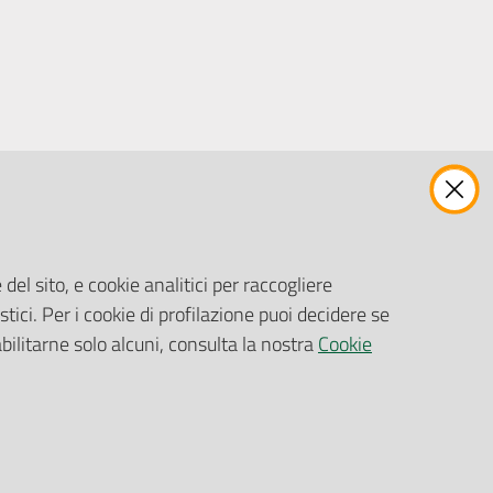
ENTI, IMPRESE E PARTNER
Fatturazione Elettronica
Gare e Appalti
del sito, e cookie analitici per raccogliere
Richiesta Patrocinio
stici. Per i cookie di profilazione puoi decidere se
abilitarne solo alcuni, consulta la nostra
Cookie