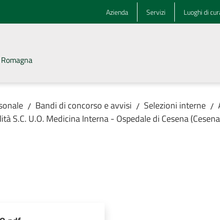
Azienda
Servizi
Luoghi di cur
la Romagna
rsonale
Bandi di concorso e avvisi
Selezioni interne
/
/
/
tà S.C. U.O. Medicina Interna - Ospedale di Cesena (Cesena