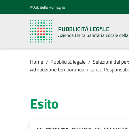
Vai al contenuto
Vai alla navigazione
Vai al footer
AUSL della Romagna
PUBBLICITÀ LEGALE
Azienda Unità Sanitaria Locale del
Home
Pubblicità legale
Selezioni del pe
/
/
Attribuzione temporanea incarico Responsabili
Esito