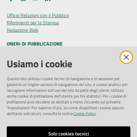
Ufficio Relazioni con il Pubblico
Riferimenti per la Stampa
Redazione Web
ONERI DI PUBBLICAZIONE
Amministrazione Trasparente
Usiamo i cookie
Pubblicità legale
Albo Pretorio
Questo sito utilizza i cookie tecnici di navigazione e di sessione per
Privacy Policy
garantire un miglior servizio di navigazione del sito, e cookie analitici per
Attuazione Misure PNRR
raccogliere informazioni sull'uso del sito da parte degli utenti. Utilizza
Liste di Attesa
anche cookie di profilazione dell'utente per fini statistici. Per i cookie di
profilazione puoi decidere se abilitarli o meno cliccando sul pulsante
'Impostazioni'. Per saperne di più, su come disabilitare i cookie oppure
ENTI, IMPRESE E PARTNER
abilitarne solo alcuni, consulta la nostra
Cookie Policy
.
Fatturazione Elettronica
Gare e Appalti
Solo cookies tecnici