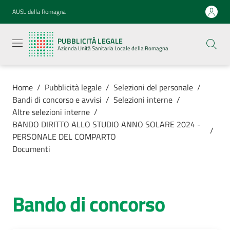
Vai al contenuto
Vai alla navigazione
Vai al footer
AUSL della Romagna
Pubblicità
legale
PUBBLICITÀ LEGALE
Azienda
Azienda Unità Sanitaria Locale della Romagna
Unità
Sanitaria
Locale della
Romagna
Home
/
Pubblicità legale
/
Selezioni del personale
/
Bandi di concorso e avvisi
/
Selezioni interne
/
Altre selezioni interne
/
BANDO DIRITTO ALLO STUDIO ANNO SOLARE 2024 -
/
PERSONALE DEL COMPARTO
Azienda
Documenti
Servizi
Bando di concorso
Luoghi di
cura