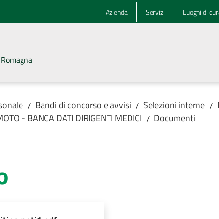
Azienda
Servizi
Luoghi di cur
la Romagna
rsonale
Bandi di concorso e avvisi
Selezioni interne
/
/
/
MOTO - BANCA DATI DIRIGENTI MEDICI
Documenti
/
o