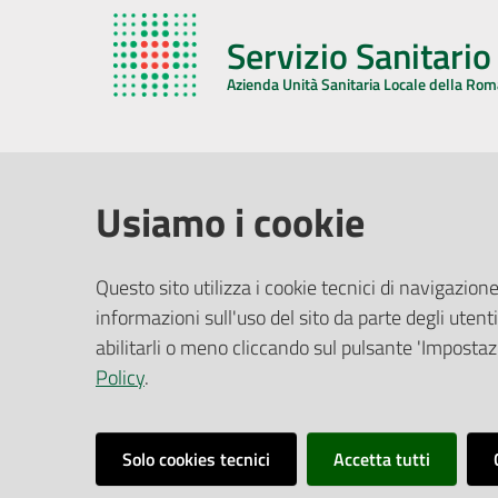
Servizio Sanitari
Azienda Unità Sanitaria Locale della Ro
AZIENDA USL DELLA ROMAGNA
COMUNI
Usiamo i cookie
Sede Legale
Face
Questo sito utilizza i cookie tecnici di navigazione
Via De Gasperi, 8 - 48121 Ravenna (RA)
informazioni sull'uso del sito da parte degli utenti
Ufficio R
CF/P.IVA:
02483810392
Riferime
abilitarli o meno cliccando sul pulsante 'Impostazi
PEC:
azienda@pec.auslromagna.it
Redazio
Policy
.
Solo cookies tecnici
Accetta tutti