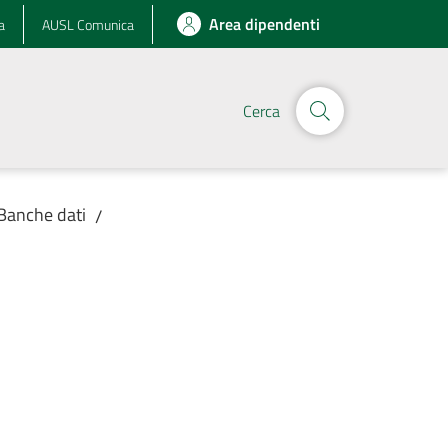
Area dipendenti
a
AUSL Comunica
Cerca
Banche dati
/