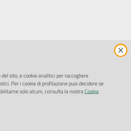
ENTI, IMPRESE E PARTNER
Fatturazione Elettronica
Gare e Appalti
del sito, e cookie analitici per raccogliere
Richiesta Patrocinio
stici. Per i cookie di profilazione puoi decidere se
abilitarne solo alcuni, consulta la nostra
Cookie