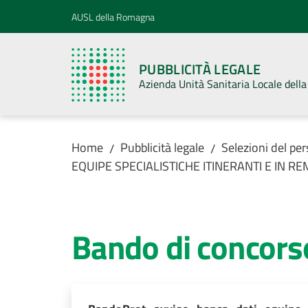
Vai al contenuto
Vai alla navigazione
Vai al footer
AUSL della Romagna
PUBBLICITÀ LEGALE
Azienda Unità Sanitaria Locale del
Home
Pubblicità legale
Selezioni del pe
/
/
EQUIPE SPECIALISTICHE ITINERANTI E IN RE
Bando di concors