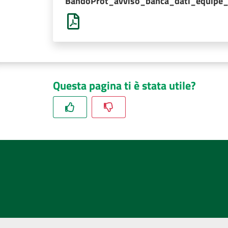
BandoProt_avviso_banca_dati_equipe_i
Questa pagina ti è stata utile?