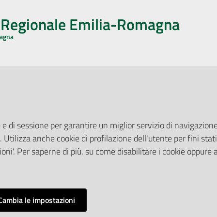
o Regionale Emilia-Romagna
magna
CA CON NOI
ONERI DI PUBBLICAZIONE
book
Instagram
YouTube
LinkedIn
Amministrazione Trasparente
Pubblicità legale
 e di sessione per garantire un miglior servizio di navigazione 
Albo Pretorio
. Utilizza anche cookie di profilazione dell'utente per fini stati
elazioni con il Pubblico
Privacy Policy
nti per la Stampa
oni'. Per saperne di più, su come disabilitare i cookie oppure 
Attuazione Misure PNRR
ne Web
Liste di Attesa
Cambia le impostazioni