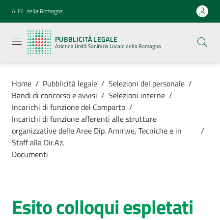
Vai al contenuto
Vai alla navigazione
Vai al footer
AUSL della Romagna
Pubblicità
legale
PUBBLICITÀ LEGALE
Azienda
Azienda Unità Sanitaria Locale della Romagna
Unità
Sanitaria
Locale della
Romagna
Home
/
Pubblicità legale
/
Selezioni del personale
/
Bandi di concorso e avvisi
/
Selezioni interne
/
Incarichi di funzione del Comparto
/
Incarichi di funzione afferenti alle strutture
organizzative delle Aree Dip. Amm.ve, Tecniche e in
/
Azienda
Staff alla Dir.Az.
Documenti
Servizi
Luoghi di
Esito colloqui espletati
cura