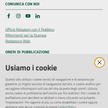
COMUNICA CON NOI
Facebook
Instagram
YouTube
LinkedIn
Ufficio Relazioni con il Pubblico
Riferimenti per la Stampa
Redazione Web
ONERI DI PUBBLICAZIONE
Amministrazione Trasparente
Usiamo i cookie
Pubblicità legale
Albo Pretorio
Questo sito utilizza i cookie tecnici di navigazione e di sessione per
Privacy Policy
garantire un miglior servizio di navigazione del sito, e cookie analitici per
Attuazione Misure PNRR
raccogliere informazioni sull'uso del sito da parte degli utenti. Utilizza
Liste di Attesa
anche cookie di profilazione dell'utente per fini statistici. Per i cookie di
profilazione puoi decidere se abilitarli o meno cliccando sul pulsante
'Impostazioni'. Per saperne di più, su come disabilitare i cookie oppure
ENTI, IMPRESE E PARTNER
abilitarne solo alcuni, consulta la nostra
Cookie Policy
.