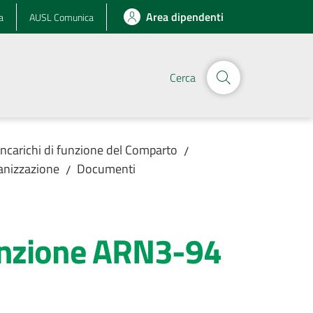
Area dipendenti
a
AUSL Comunica
Cerca
Incarichi di funzione del Comparto
/
ganizzazione
Documenti
/
 funzione ARN3-94