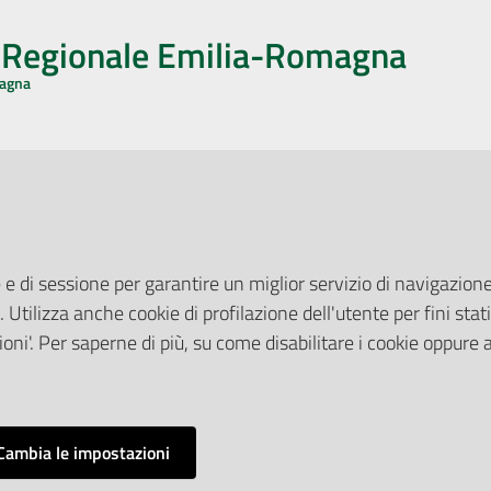
o Regionale Emilia-Romagna
magna
CA CON NOI
ONERI DI PUBBLICAZIONE
book
Instagram
YouTube
LinkedIn
Amministrazione Trasparente
Pubblicità legale
 e di sessione per garantire un miglior servizio di navigazione 
Albo Pretorio
. Utilizza anche cookie di profilazione dell'utente per fini stati
elazioni con il Pubblico
Privacy Policy
nti per la Stampa
oni'. Per saperne di più, su come disabilitare i cookie oppure 
Attuazione Misure PNRR
ne Web
Liste di Attesa
Cambia le impostazioni