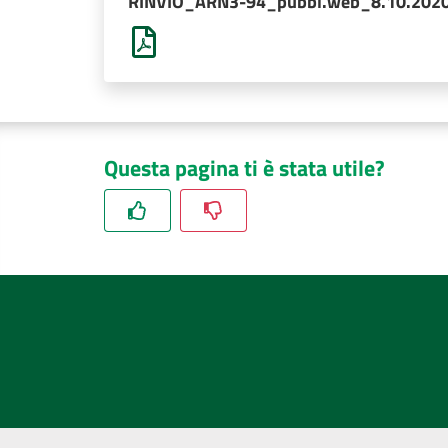
RINVIO_ARN3-94_pubbl.web_8.10.2020
Questa pagina ti è stata utile?