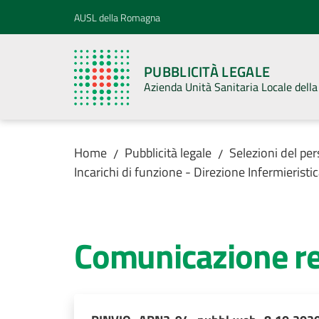
Vai al contenuto
Vai alla navigazione
Vai al footer
AUSL della Romagna
PUBBLICITÀ LEGALE
Azienda Unità Sanitaria Locale del
Home
Pubblicità legale
Selezioni del pe
/
/
Incarichi di funzione - Direzione Infermieristi
Comunicazione rel