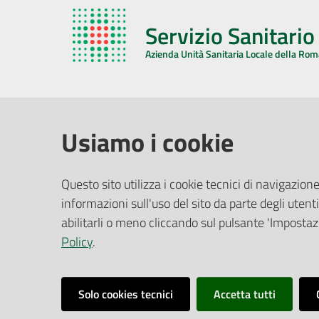
Servizio Sanitari
Azienda Unità Sanitaria Locale della Ro
AZIENDA USL DELLA ROMAGNA
COMUNI
Usiamo i cookie
Sede Legale
Face
Questo sito utilizza i cookie tecnici di navigazione
Via De Gasperi, 8 - 48121 Ravenna (RA)
informazioni sull'uso del sito da parte degli utenti
Ufficio R
CF/P.IVA:
02483810392
Riferime
abilitarli o meno cliccando sul pulsante 'Impostazi
PEC:
azienda@pec.auslromagna.it
Redazio
Policy
.
Solo cookies tecnici
Accetta tutti