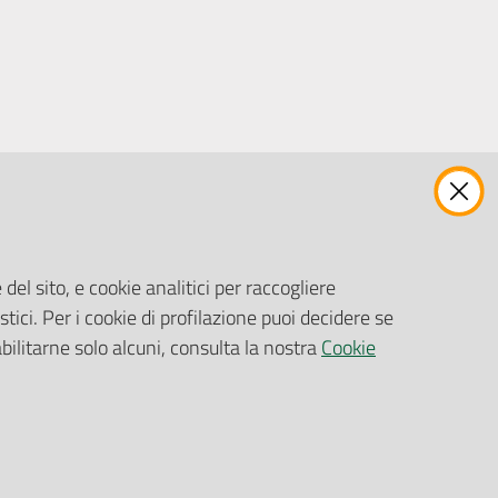
ENTI, IMPRESE E PARTNER
Fatturazione Elettronica
Gare e Appalti
del sito, e cookie analitici per raccogliere
Richiesta Patrocinio
stici. Per i cookie di profilazione puoi decidere se
abilitarne solo alcuni, consulta la nostra
Cookie