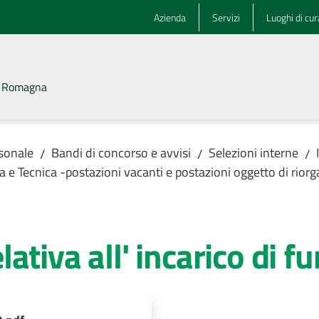
Azienda
Servizi
Luoghi di cur
la Romagna
rsonale
Bandi di concorso e avvisi
Selezioni interne
/
/
/
ca e Tecnica -postazioni vacanti e postazioni oggetto di rior
ativa all' incarico di